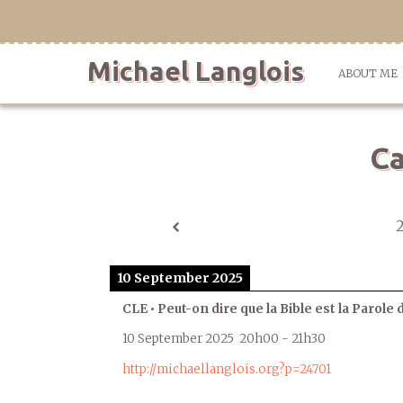
Skip
to
content
Michael Langlois
ABOUT ME
Ca
10 September 2025
CLE • Peut-on dire que la Bible est la Parole 
10 September 2025
20h00
-
21h30
http://michaellanglois.org?p=24701