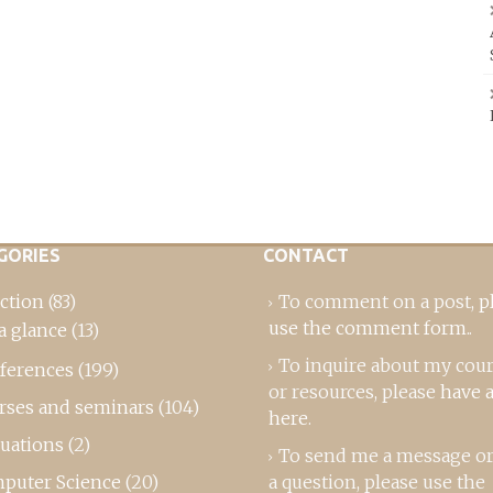
GORIES
CONTACT
ction
(83)
To comment on a post,
p
use the comment form
..
a glance
(13)
To inquire about my cou
ferences
(199)
or resources, please
have a
rses and seminars
(104)
here
.
luations
(2)
To send me a message or
puter Science
(20)
a question, please use the