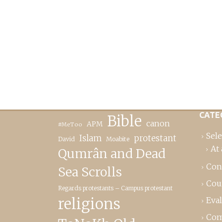
CATE
Bible
canon
APM
#MeToo
Sele
Islam
protestant
David
Moabite
At 
Qumrân and Dead
Con
Sea Scrolls
Cou
Regards protestants – Campus protestant
religions
Eva
Com