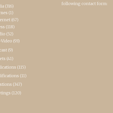
following contact form:
ia
(316)
mes
(1)
ternet
(67)
ess
(118)
dio
(52)
-Video
(93)
cast
(9)
ets
(41)
ications
(115)
ifications
(11)
stions
(347)
tings
(120)