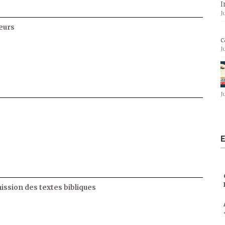
I
J
eurs
c
J
J
E
ssion des textes bibliques