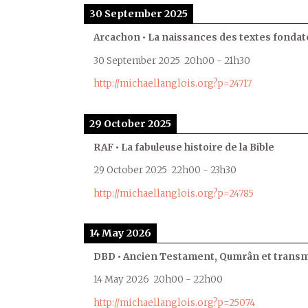
30 September 2025
Arcachon • La naissances des textes fondat
30 September 2025
20h00
-
21h30
http://michaellanglois.org?p=24717
29 October 2025
RAF • La fabuleuse histoire de la Bible
29 October 2025
22h00
-
23h30
http://michaellanglois.org?p=24785
14 May 2026
DBD • Ancien Testament, Qumrân et transmi
14 May 2026
20h00
-
22h00
http://michaellanglois.org?p=25074