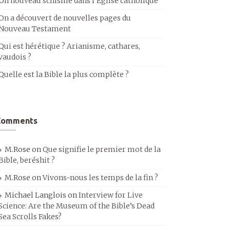
Un nouveau schisme dans l’Église catholique
On a découvert de nouvelles pages du
Nouveau Testament
Qui est hérétique ? Arianisme, cathares,
vaudois ?
Quelle est la Bible la plus complète ?
Comments
M.Rose
on
Que signifie le premier mot de la
Bible, beréshit ?
M.Rose
on
Vivons-nous les temps de la fin ?
Michael Langlois
on
Interview for Live
Science: Are the Museum of the Bible’s Dead
Sea Scrolls Fakes?