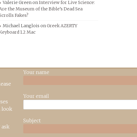
Valerie Green
on
Interview for Live Science:
Are the Museum of the Bible’s Dead Sea
Scrolls Fakes?
Michael Langlois
on
Greek AZERTY
Keyboard 1.2 Mac
Your name
lease
Your email
rses
 look
Subject
 ask