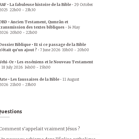
RAF • La fabuleuse histoire de la Bible
•
29 October
2025
22h00
-
23h30
DBD • Ancien Testament, Qumrân et
transmission des textes bibliques
•
14 May
2026
20h00
-
22h00
Dossier Biblique • Et si ce passage de la Bible
n’était qu’un ajout ?
•
7 June 2026
19h00
-
20h00
Yehi-Or • Les esséniens et le Nouveau Testament
•
18 July 2026
14h00
-
15h00
Arte • Les faussaires de la Bible
•
11 August
2026
21h00
-
23h00
uestions
Comment s’appelait vraiment Jésus ?