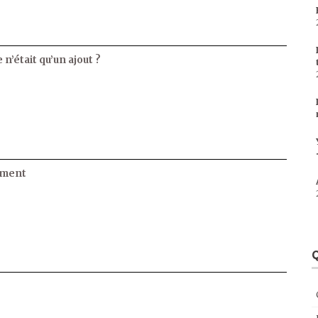
 n’était qu’un ajout ?
ament
Q