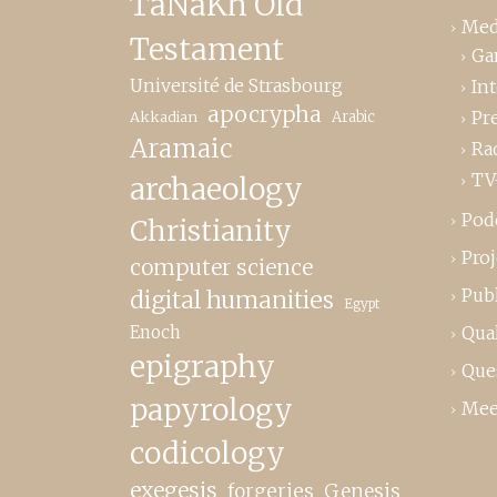
TaNaKh Old
Med
Testament
Ga
Université de Strasbourg
In
apocrypha
Pr
Akkadian
Arabic
Aramaic
Ra
TV
archaeology
Pod
Christianity
Proj
computer science
Publ
digital humanities
Egypt
Enoch
Qual
epigraphy
Que
papyrology
Mee
codicology
exegesis
forgeries
Genesis