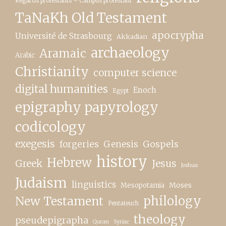
Regards protestants – Campus protestant
TaNaKh Old Testament
apocrypha
Université de Strasbourg
Akkadian
archaeology
Aramaic
Arabic
Christianity
computer science
digital humanities
Enoch
Egypt
epigraphy papyrology
codicology
exegesis
forgeries
Genesis
Gospels
history
Hebrew
Greek
Jesus
Joshua
Judaism
linguistics
Moses
Mesopotamia
New Testament
philology
Pentateuch
theology
pseudepigrapha
Quran
Syriac