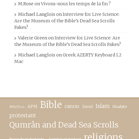
M.Rose
on
Vivons-nous les temps de la fin ?
Michael Langlois
on
Interview for Live Science:
Are the Museum of the Bible’s Dead Sea Scrolls
Fakes?
Valerie Green
on
Interview for Live Science: Are
the Museum of the Bible’s Dead Sea Scrolls Fakes?
Michael Langlois
on
Greek AZERTY Keyboard 1.2
Mac
Bible
canon
Islam
APM
David
Moabite
#MeToo
protestant
Qumrân and Dead Sea Scrolls
religions