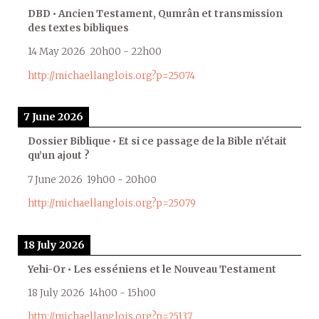
DBD • Ancien Testament, Qumrân et transmission
des textes bibliques
14 May 2026
20h00
-
22h00
http://michaellanglois.org?p=25074
7 June 2026
Dossier Biblique • Et si ce passage de la Bible n’était
qu’un ajout ?
7 June 2026
19h00
-
20h00
http://michaellanglois.org?p=25079
18 July 2026
Yehi-Or • Les esséniens et le Nouveau Testament
18 July 2026
14h00
-
15h00
http://michaellanglois.org?p=25137