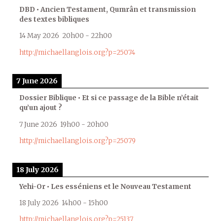
DBD • Ancien Testament, Qumrân et transmission
des textes bibliques
14 May 2026
20h00
-
22h00
http://michaellanglois.org?p=25074
7 June 2026
Dossier Biblique • Et si ce passage de la Bible n’était
qu’un ajout ?
7 June 2026
19h00
-
20h00
http://michaellanglois.org?p=25079
18 July 2026
Yehi-Or • Les esséniens et le Nouveau Testament
18 July 2026
14h00
-
15h00
http://michaellanglois.org?p=25137