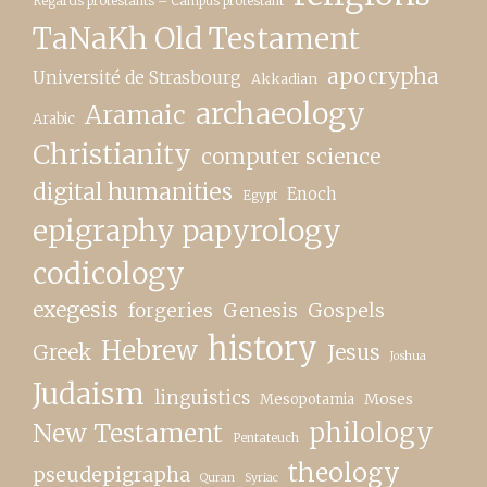
Regards protestants – Campus protestant
TaNaKh Old Testament
apocrypha
Université de Strasbourg
Akkadian
archaeology
Aramaic
Arabic
Christianity
computer science
digital humanities
Enoch
Egypt
epigraphy papyrology
codicology
exegesis
forgeries
Genesis
Gospels
history
Hebrew
Greek
Jesus
Joshua
Judaism
linguistics
Moses
Mesopotamia
New Testament
philology
Pentateuch
theology
pseudepigrapha
Quran
Syriac