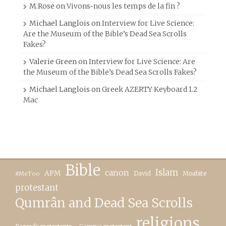
M.Rose
on
Vivons-nous les temps de la fin ?
Michael Langlois
on
Interview for Live Science:
Are the Museum of the Bible’s Dead Sea Scrolls
Fakes?
Valerie Green
on
Interview for Live Science: Are
the Museum of the Bible’s Dead Sea Scrolls Fakes?
Michael Langlois
on
Greek AZERTY Keyboard 1.2
Mac
Bible
canon
Islam
APM
David
Moabite
#MeToo
protestant
Qumrân and Dead Sea Scrolls
religions