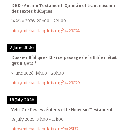
DBD • Ancien Testament, Qumrân et transmission
des textes bibliques
14 May 2026
20h00
-
22h00
http://michaellanglois.org?p=25074
7 June 2026
Dossier Biblique • Et si ce passage de la Bible n’était
qu’un ajout ?
7 June 2026
19h00
-
20h00
http://michaellanglois.org?p=25079
18 July 2026
Yehi-Or • Les esséniens et le Nouveau Testament
18 July 2026
14h00
-
15h00
http://michaellanglois.org?p=25137