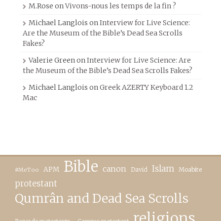
M.Rose
on
Vivons-nous les temps de la fin ?
Michael Langlois
on
Interview for Live Science:
Are the Museum of the Bible’s Dead Sea Scrolls
Fakes?
Valerie Green
on
Interview for Live Science: Are
the Museum of the Bible’s Dead Sea Scrolls Fakes?
Michael Langlois
on
Greek AZERTY Keyboard 1.2
Mac
Bible
canon
Islam
APM
David
Moabite
#MeToo
protestant
Qumrân and Dead Sea Scrolls
religions