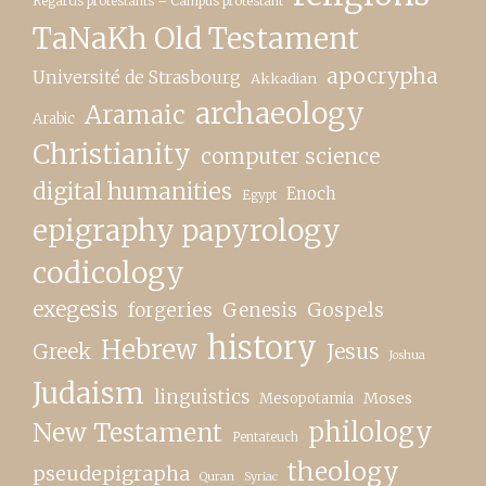
Regards protestants – Campus protestant
TaNaKh Old Testament
apocrypha
Université de Strasbourg
Akkadian
archaeology
Aramaic
Arabic
Christianity
computer science
digital humanities
Enoch
Egypt
epigraphy papyrology
codicology
exegesis
forgeries
Genesis
Gospels
history
Hebrew
Greek
Jesus
Joshua
Judaism
linguistics
Moses
Mesopotamia
New Testament
philology
Pentateuch
theology
pseudepigrapha
Quran
Syriac