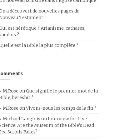
Un nouveau schisme dans l’Église catholique
On a découvert de nouvelles pages du
Nouveau Testament
Qui est hérétique ? Arianisme, cathares,
vaudois ?
Quelle est la Bible la plus complète ?
Comments
M.Rose
on
Que signifie le premier mot de la
Bible, beréshit ?
M.Rose
on
Vivons-nous les temps de la fin ?
Michael Langlois
on
Interview for Live
Science: Are the Museum of the Bible’s Dead
Sea Scrolls Fakes?