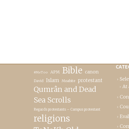
CATE
Bible
canon
APM
#MeToo
Sele
Islam
protestant
David
Moabite
At 
Qumrân and Dead
Con
Sea Scrolls
Cou
Regards protestants – Campus protestant
religions
Eva
Com