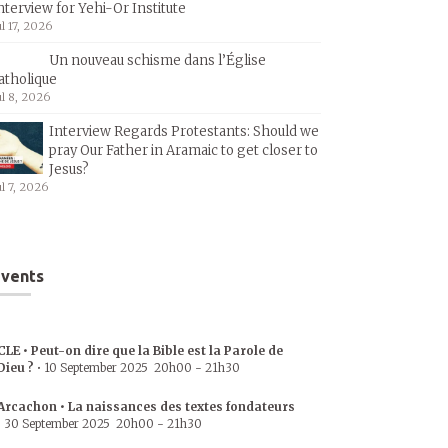
nterview for Yehi-Or Institute
ul 17, 2026
Un nouveau schisme dans l’Église
atholique
ul 8, 2026
Interview Regards Protestants: Should we
pray Our Father in Aramaic to get closer to
Jesus?
ul 7, 2026
vents
CLE • Peut-on dire que la Bible est la Parole de
Dieu ?
•
10 September 2025
20h00
-
21h30
Arcachon • La naissances des textes fondateurs
•
30 September 2025
20h00
-
21h30