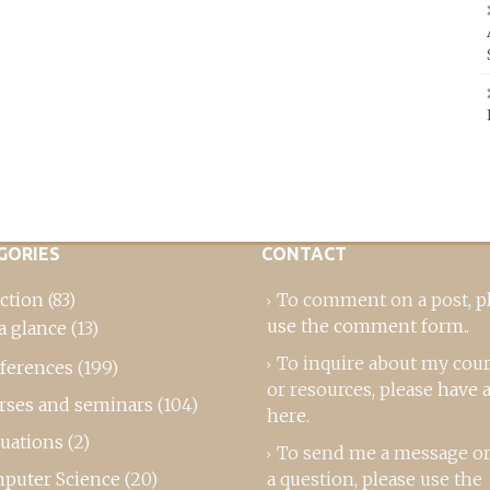
GORIES
CONTACT
ction
(83)
To comment on a post,
p
use the comment form
..
a glance
(13)
To inquire about my cou
ferences
(199)
or resources, please
have a
rses and seminars
(104)
here
.
luations
(2)
To send me a message or
puter Science
(20)
a question, please use the