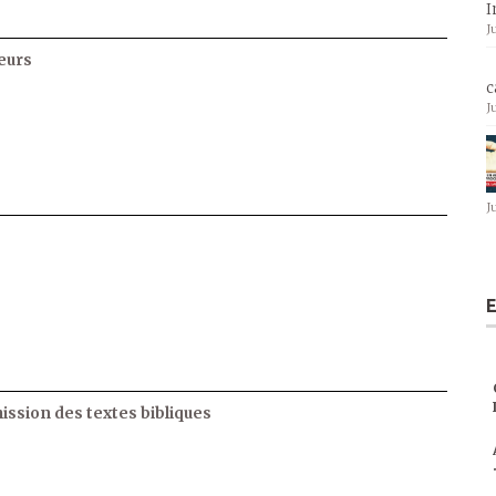
I
J
eurs
c
J
J
E
ssion des textes bibliques