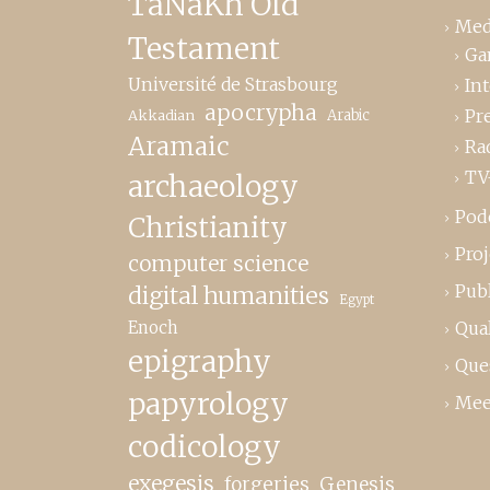
TaNaKh Old
Med
Testament
Ga
Université de Strasbourg
In
apocrypha
Pr
Akkadian
Arabic
Aramaic
Ra
TV
archaeology
Pod
Christianity
Proj
computer science
Publ
digital humanities
Egypt
Enoch
Qual
epigraphy
Que
papyrology
Mee
codicology
exegesis
forgeries
Genesis