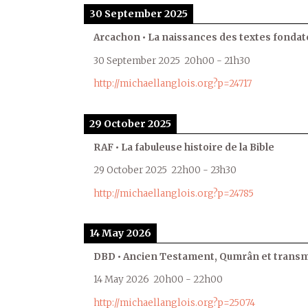
30 September 2025
Arcachon • La naissances des textes fondat
30 September 2025
20h00
-
21h30
http://michaellanglois.org?p=24717
29 October 2025
RAF • La fabuleuse histoire de la Bible
29 October 2025
22h00
-
23h30
http://michaellanglois.org?p=24785
14 May 2026
DBD • Ancien Testament, Qumrân et transmi
14 May 2026
20h00
-
22h00
http://michaellanglois.org?p=25074