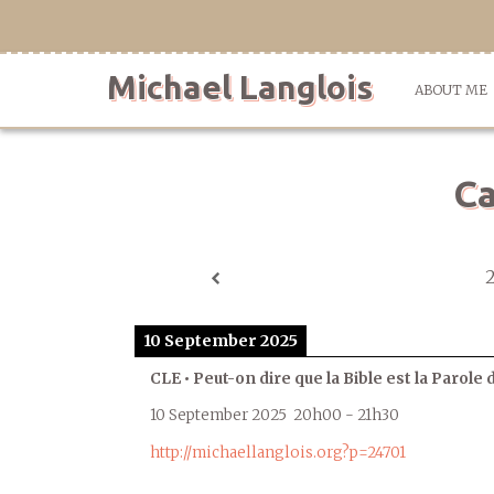
Skip
to
content
Michael Langlois
ABOUT ME
Ca
10 September 2025
CLE • Peut-on dire que la Bible est la Parole 
10 September 2025
20h00
-
21h30
http://michaellanglois.org?p=24701