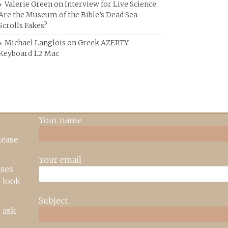
Valerie Green
on
Interview for Live Science:
Are the Museum of the Bible’s Dead Sea
Scrolls Fakes?
Michael Langlois
on
Greek AZERTY
Keyboard 1.2 Mac
Your name
lease
Your email
rses
 look
Subject
 ask