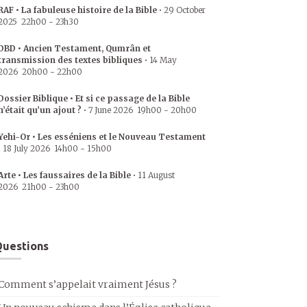
RAF • La fabuleuse histoire de la Bible
•
29 October
2025
22h00
-
23h30
DBD • Ancien Testament, Qumrân et
transmission des textes bibliques
•
14 May
2026
20h00
-
22h00
Dossier Biblique • Et si ce passage de la Bible
n’était qu’un ajout ?
•
7 June 2026
19h00
-
20h00
Yehi-Or • Les esséniens et le Nouveau Testament
•
18 July 2026
14h00
-
15h00
Arte • Les faussaires de la Bible
•
11 August
2026
21h00
-
23h00
uestions
Comment s’appelait vraiment Jésus ?