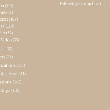
following contact form:
ia
(316)
mes
(1)
ternet
(67)
ess
(118)
dio
(52)
-Video
(93)
cast
(9)
ets
(41)
ications
(115)
ifications
(11)
stions
(347)
tings
(120)