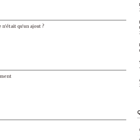
 n’était qu’un ajout ?
ament
Q