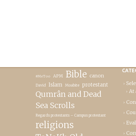
CATE
Bible
canon
APM
#MeToo
Sele
Islam
protestant
David
Moabite
At 
Qumrân and Dead
Con
Sea Scrolls
Cou
Regards protestants – Campus protestant
religions
Eva
Com