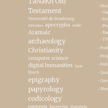
TaNaKh Old
Med
Testament
Ga
Université de Strasbourg
In
apocrypha
Pr
Akkadian
Arabic
Aramaic
Ra
TV
archaeology
Pod
Christianity
Proj
computer science
Publ
digital humanities
Egypt
Enoch
Qual
epigraphy
Que
papyrology
Mee
codicology
exegesis
forgeries
Genesis