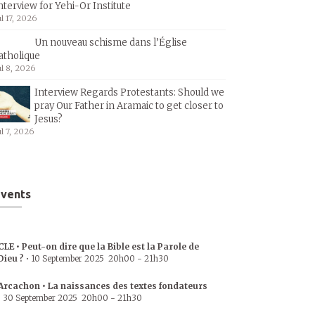
nterview for Yehi-Or Institute
ul 17, 2026
Un nouveau schisme dans l’Église
atholique
ul 8, 2026
Interview Regards Protestants: Should we
pray Our Father in Aramaic to get closer to
Jesus?
ul 7, 2026
vents
CLE • Peut-on dire que la Bible est la Parole de
Dieu ?
•
10 September 2025
20h00
-
21h30
Arcachon • La naissances des textes fondateurs
•
30 September 2025
20h00
-
21h30