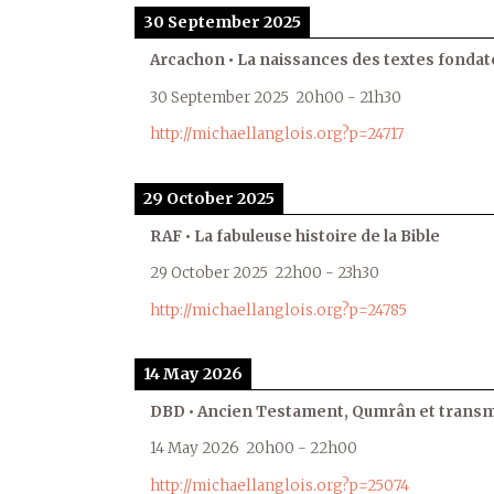
30 September 2025
Arcachon • La naissances des textes fondat
30 September 2025
20h00
-
21h30
http://michaellanglois.org?p=24717
29 October 2025
RAF • La fabuleuse histoire de la Bible
29 October 2025
22h00
-
23h30
http://michaellanglois.org?p=24785
14 May 2026
DBD • Ancien Testament, Qumrân et transmi
14 May 2026
20h00
-
22h00
http://michaellanglois.org?p=25074