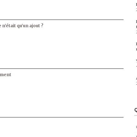
 n’était qu’un ajout ?
ament
Q