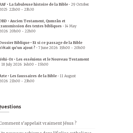
RAF • La fabuleuse histoire de la Bible
•
29 October
2025
22h00
-
23h30
DBD • Ancien Testament, Qumrân et
transmission des textes bibliques
•
14 May
2026
20h00
-
22h00
Dossier Biblique • Et si ce passage de la Bible
n’était qu’un ajout ?
•
7 June 2026
19h00
-
20h00
Yehi-Or • Les esséniens et le Nouveau Testament
•
18 July 2026
14h00
-
15h00
Arte • Les faussaires de la Bible
•
11 August
2026
21h00
-
23h00
uestions
Comment s’appelait vraiment Jésus ?