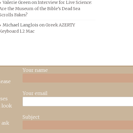
Valerie Green
on
Interview for Live Science:
Are the Museum of the Bible’s Dead Sea
Scrolls Fakes?
Michael Langlois
on
Greek AZERTY
Keyboard 1.2 Mac
Your name
lease
Your email
rses
 look
Subject
 ask