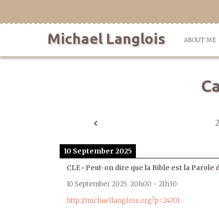
Skip
to
content
Michael Langlois
ABOUT ME
Ca
10 September 2025
CLE • Peut-on dire que la Bible est la Parole 
10 September 2025
20h00
-
21h30
http://michaellanglois.org?p=24701