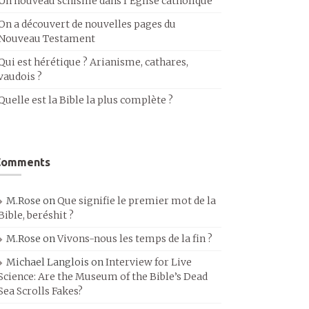
Un nouveau schisme dans l’Église catholique
On a découvert de nouvelles pages du
Nouveau Testament
Qui est hérétique ? Arianisme, cathares,
vaudois ?
Quelle est la Bible la plus complète ?
Comments
M.Rose
on
Que signifie le premier mot de la
Bible, beréshit ?
M.Rose
on
Vivons-nous les temps de la fin ?
Michael Langlois
on
Interview for Live
Science: Are the Museum of the Bible’s Dead
Sea Scrolls Fakes?