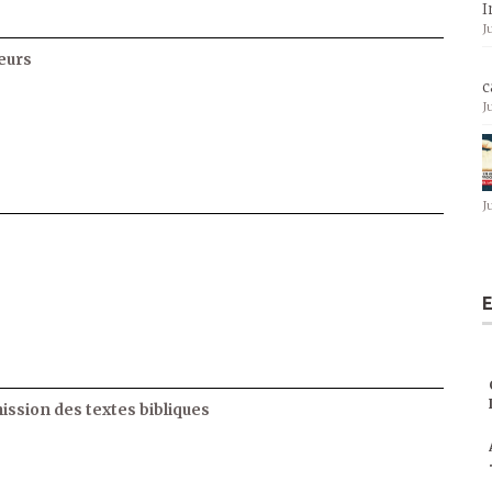
I
J
eurs
c
J
J
E
ssion des textes bibliques