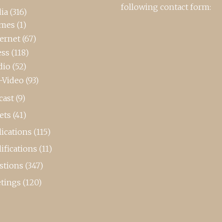
following contact form:
ia
(316)
mes
(1)
ternet
(67)
ess
(118)
dio
(52)
-Video
(93)
cast
(9)
ets
(41)
ications
(115)
ifications
(11)
stions
(347)
tings
(120)