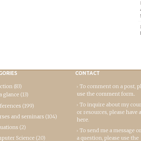
GORIES
CONTACT
ction
(83)
To comment on a post,
p
use the comment form
..
a glance
(13)
To inquire about my cou
ferences
(199)
or resources, please
have a
rses and seminars
(104)
here
.
luations
(2)
To send me a message or
puter Science
(20)
a question, please use the