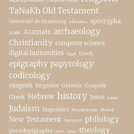
Regards protestants – Campus protestant
TaNaKh Old Testament
apocrypha
Université de Strasbourg
Akkadian
archaeology
Aramaic
Arabic
Christianity
computer science
digital humanities
Enoch
Egypt
epigraphy papyrology
codicology
exegesis
forgeries
Genesis
Gospels
history
Hebrew
Greek
Jesus
Joshua
Judaism
linguistics
Moses
Mesopotamia
New Testament
philology
Pentateuch
theology
pseudepigrapha
Quran
Syriac