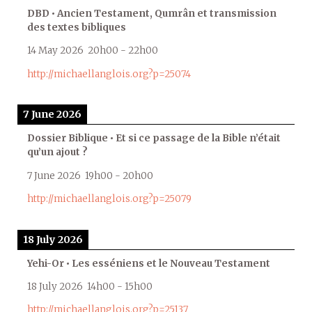
DBD • Ancien Testament, Qumrân et transmission
des textes bibliques
14 May 2026
20h00
-
22h00
http://michaellanglois.org?p=25074
7 June 2026
Dossier Biblique • Et si ce passage de la Bible n’était
qu’un ajout ?
7 June 2026
19h00
-
20h00
http://michaellanglois.org?p=25079
18 July 2026
Yehi-Or • Les esséniens et le Nouveau Testament
18 July 2026
14h00
-
15h00
http://michaellanglois.org?p=25137