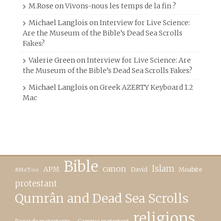
M.Rose
on
Vivons-nous les temps de la fin ?
Michael Langlois
on
Interview for Live Science:
Are the Museum of the Bible’s Dead Sea Scrolls
Fakes?
Valerie Green
on
Interview for Live Science: Are
the Museum of the Bible’s Dead Sea Scrolls Fakes?
Michael Langlois
on
Greek AZERTY Keyboard 1.2
Mac
Bible
canon
Islam
APM
David
Moabite
#MeToo
protestant
Qumrân and Dead Sea Scrolls
religions