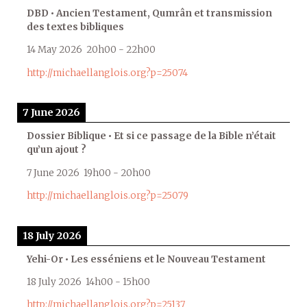
DBD • Ancien Testament, Qumrân et transmission
des textes bibliques
14 May 2026
20h00
-
22h00
http://michaellanglois.org?p=25074
7 June 2026
Dossier Biblique • Et si ce passage de la Bible n’était
qu’un ajout ?
7 June 2026
19h00
-
20h00
http://michaellanglois.org?p=25079
18 July 2026
Yehi-Or • Les esséniens et le Nouveau Testament
18 July 2026
14h00
-
15h00
http://michaellanglois.org?p=25137