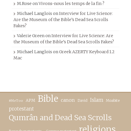
M.Rose
on
Vivons-nous les temps de la fin ?
Michael Langlois
on
Interview for Live Science:
Are the Museum of the Bible’s Dead Sea Scrolls
Fakes?
Valerie Green
on
Interview for Live Science: Are
the Museum of the Bible’s Dead Sea Scrolls Fakes?
Michael Langlois
on
Greek AZERTY Keyboard 1.2
Mac
Bible
canon
Islam
APM
David
Moabite
#MeToo
protestant
Qumrân and Dead Sea Scrolls
religions