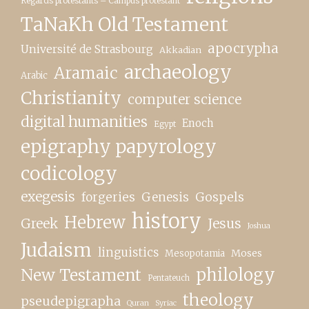
Regards protestants – Campus protestant
TaNaKh Old Testament
apocrypha
Université de Strasbourg
Akkadian
archaeology
Aramaic
Arabic
Christianity
computer science
digital humanities
Enoch
Egypt
epigraphy papyrology
codicology
exegesis
forgeries
Genesis
Gospels
history
Hebrew
Greek
Jesus
Joshua
Judaism
linguistics
Moses
Mesopotamia
New Testament
philology
Pentateuch
theology
pseudepigrapha
Quran
Syriac