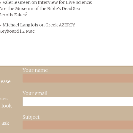
Valerie Green
on
Interview for Live Science:
Are the Museum of the Bible’s Dead Sea
Scrolls Fakes?
Michael Langlois
on
Greek AZERTY
Keyboard 1.2 Mac
Your name
lease
Your email
rses
 look
Subject
 ask