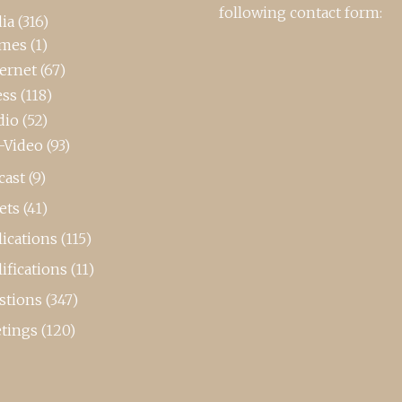
following contact form:
ia
(316)
mes
(1)
ternet
(67)
ess
(118)
dio
(52)
-Video
(93)
cast
(9)
ets
(41)
ications
(115)
ifications
(11)
stions
(347)
tings
(120)