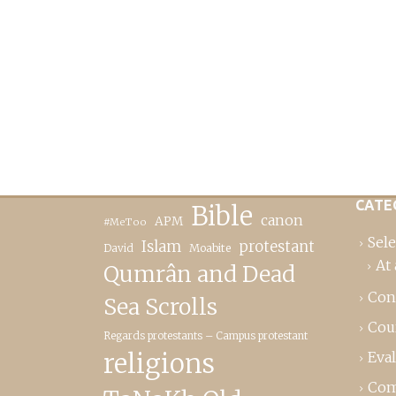
CATE
Bible
canon
APM
#MeToo
Sele
Islam
protestant
David
Moabite
At 
Qumrân and Dead
Con
Sea Scrolls
Cou
Regards protestants – Campus protestant
religions
Eva
Com