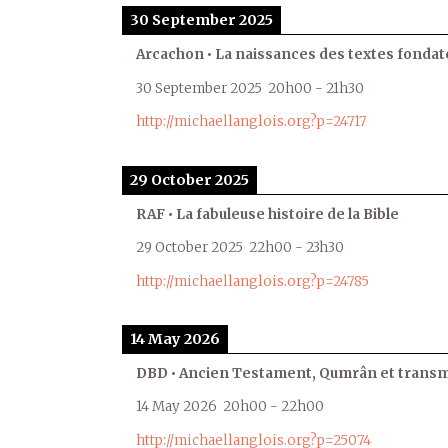
30 September 2025
Arcachon • La naissances des textes fondat
30 September 2025
20h00
-
21h30
http://michaellanglois.org?p=24717
29 October 2025
RAF • La fabuleuse histoire de la Bible
29 October 2025
22h00
-
23h30
http://michaellanglois.org?p=24785
14 May 2026
DBD • Ancien Testament, Qumrân et transmi
14 May 2026
20h00
-
22h00
http://michaellanglois.org?p=25074