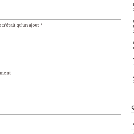
 n’était qu’un ajout ?
ament
Q