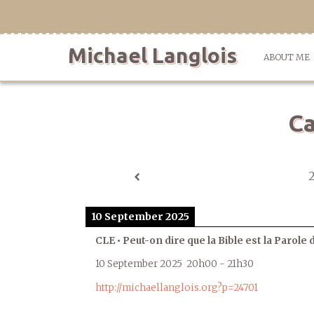
Skip
to
content
Michael Langlois
ABOUT ME
Ca
10 September 2025
CLE • Peut-on dire que la Bible est la Parole 
10 September 2025
20h00
-
21h30
http://michaellanglois.org?p=24701