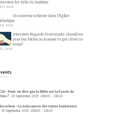
nterview for Yehi-Or Institute
ul 17, 2026
Un nouveau schisme dans l’Église
atholique
ul 8, 2026
Interview Regards Protestants: Should we
pray Our Father in Aramaic to get closer to
Jesus?
ul 7, 2026
vents
CLE • Peut-on dire que la Bible est la Parole de
Dieu ?
•
10 September 2025
20h00
-
21h30
Arcachon • La naissances des textes fondateurs
•
30 September 2025
20h00
-
21h30