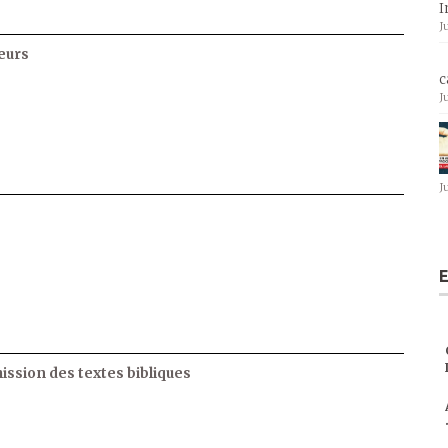
I
J
eurs
c
J
J
E
ssion des textes bibliques