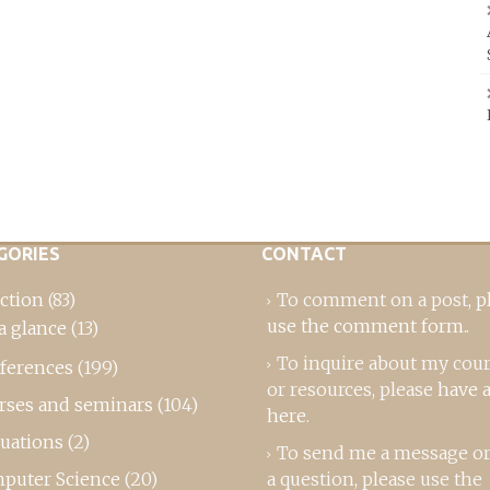
GORIES
CONTACT
ction
(83)
To comment on a post,
p
use the comment form
..
a glance
(13)
To inquire about my cou
ferences
(199)
or resources, please
have a
rses and seminars
(104)
here
.
luations
(2)
To send me a message or
puter Science
(20)
a question, please use the