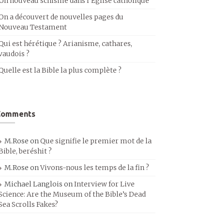
Un nouveau schisme dans l’Église catholique
On a découvert de nouvelles pages du
Nouveau Testament
Qui est hérétique ? Arianisme, cathares,
vaudois ?
Quelle est la Bible la plus complète ?
Comments
M.Rose
on
Que signifie le premier mot de la
Bible, beréshit ?
M.Rose
on
Vivons-nous les temps de la fin ?
Michael Langlois
on
Interview for Live
Science: Are the Museum of the Bible’s Dead
Sea Scrolls Fakes?