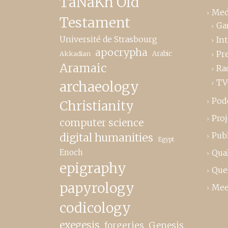
TaNaKh Old
Med
Testament
Ga
Université de Strasbourg
In
apocrypha
Pr
Akkadian
Arabic
Aramaic
Ra
TV
archaeology
Pod
Christianity
Proj
computer science
Publ
digital humanities
Egypt
Enoch
Qual
epigraphy
Que
papyrology
Mee
codicology
exegesis
forgeries
Genesis