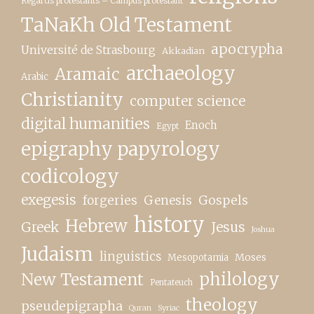
Regards protestants – Campus protestant
TaNaKh Old Testament
apocrypha
Université de Strasbourg
Akkadian
archaeology
Aramaic
Arabic
Christianity
computer science
digital humanities
Enoch
Egypt
epigraphy papyrology
codicology
exegesis
forgeries
Genesis
Gospels
history
Hebrew
Greek
Jesus
Joshua
Judaism
linguistics
Moses
Mesopotamia
New Testament
philology
Pentateuch
theology
pseudepigrapha
Quran
Syriac