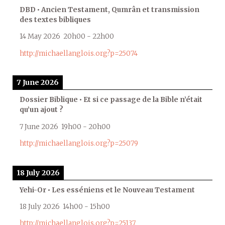
DBD • Ancien Testament, Qumrân et transmission
des textes bibliques
14 May 2026
20h00
-
22h00
http://michaellanglois.org?p=25074
7 June 2026
Dossier Biblique • Et si ce passage de la Bible n’était
qu’un ajout ?
7 June 2026
19h00
-
20h00
http://michaellanglois.org?p=25079
18 July 2026
Yehi-Or • Les esséniens et le Nouveau Testament
18 July 2026
14h00
-
15h00
http://michaellanglois.org?p=25137