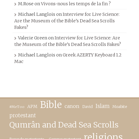
M.Rose
on
Vivons-nous les temps de la fin ?
Michael Langlois
on
Interview for Live Science:
Are the Museum of the Bible’s Dead Sea Scrolls
Fakes?
Valerie Green
on
Interview for Live Science: Are
the Museum of the Bible’s Dead Sea Scrolls Fakes?
Michael Langlois
on
Greek AZERTY Keyboard 1.2
Mac
Bible
canon
Islam
APM
David
Moabite
#MeToo
protestant
Qumrân and Dead Sea Scrolls
religions