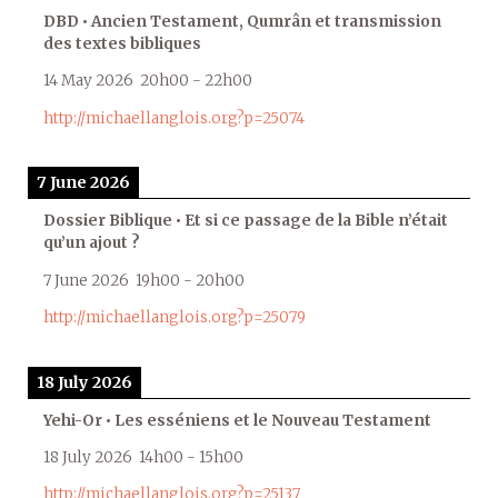
DBD • Ancien Testament, Qumrân et transmission
des textes bibliques
14 May 2026
20h00
-
22h00
http://michaellanglois.org?p=25074
7 June 2026
Dossier Biblique • Et si ce passage de la Bible n’était
qu’un ajout ?
7 June 2026
19h00
-
20h00
http://michaellanglois.org?p=25079
18 July 2026
Yehi-Or • Les esséniens et le Nouveau Testament
18 July 2026
14h00
-
15h00
http://michaellanglois.org?p=25137