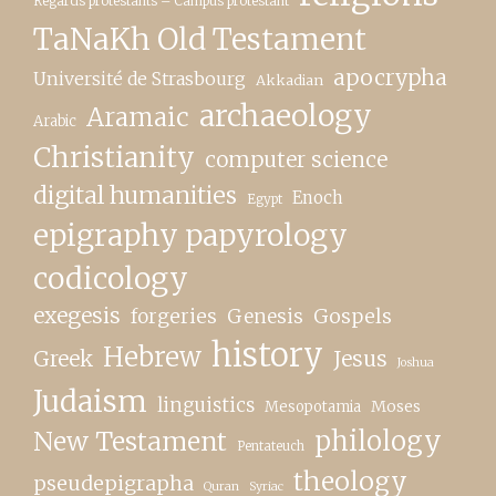
Regards protestants – Campus protestant
TaNaKh Old Testament
apocrypha
Université de Strasbourg
Akkadian
archaeology
Aramaic
Arabic
Christianity
computer science
digital humanities
Enoch
Egypt
epigraphy papyrology
codicology
exegesis
forgeries
Genesis
Gospels
history
Hebrew
Greek
Jesus
Joshua
Judaism
linguistics
Moses
Mesopotamia
New Testament
philology
Pentateuch
theology
pseudepigrapha
Quran
Syriac