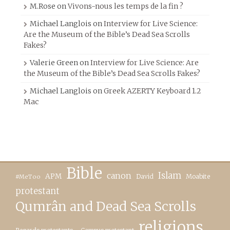
M.Rose
on
Vivons-nous les temps de la fin ?
Michael Langlois
on
Interview for Live Science:
Are the Museum of the Bible’s Dead Sea Scrolls
Fakes?
Valerie Green
on
Interview for Live Science: Are
the Museum of the Bible’s Dead Sea Scrolls Fakes?
Michael Langlois
on
Greek AZERTY Keyboard 1.2
Mac
Bible
canon
Islam
APM
David
Moabite
#MeToo
protestant
Qumrân and Dead Sea Scrolls
religions