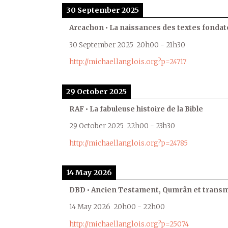
30 September 2025
Arcachon • La naissances des textes fondat
30 September 2025
20h00
-
21h30
http://michaellanglois.org?p=24717
29 October 2025
RAF • La fabuleuse histoire de la Bible
29 October 2025
22h00
-
23h30
http://michaellanglois.org?p=24785
14 May 2026
DBD • Ancien Testament, Qumrân et transmi
14 May 2026
20h00
-
22h00
http://michaellanglois.org?p=25074