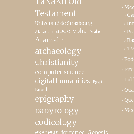
TaNaKh Old
Med
Testament
Ga
Université de Strasbourg
In
apocrypha
Pr
Akkadian
Arabic
Aramaic
Ra
TV
archaeology
Pod
Christianity
Proj
computer science
Publ
digital humanities
Egypt
Enoch
Qual
epigraphy
Que
papyrology
Mee
codicology
exegesis
forgeries
Genesis