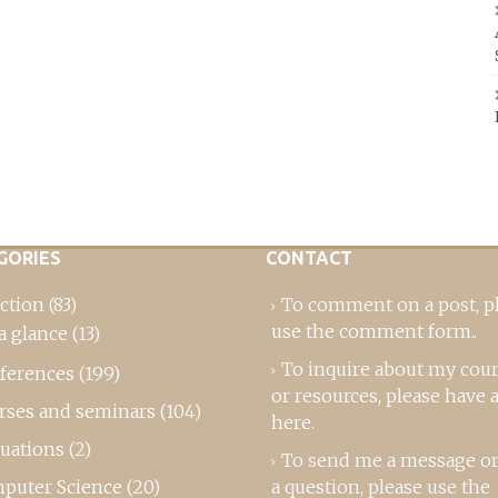
GORIES
CONTACT
ction
(83)
To comment on a post,
p
use the comment form
..
a glance
(13)
To inquire about my cou
ferences
(199)
or resources, please
have a
rses and seminars
(104)
here
.
luations
(2)
To send me a message or
puter Science
(20)
a question, please use the