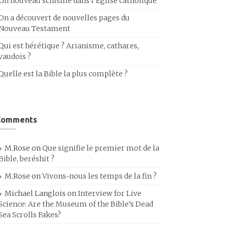
Un nouveau schisme dans l’Église catholique
On a découvert de nouvelles pages du
Nouveau Testament
Qui est hérétique ? Arianisme, cathares,
vaudois ?
Quelle est la Bible la plus complète ?
Comments
M.Rose
on
Que signifie le premier mot de la
Bible, beréshit ?
M.Rose
on
Vivons-nous les temps de la fin ?
Michael Langlois
on
Interview for Live
Science: Are the Museum of the Bible’s Dead
Sea Scrolls Fakes?