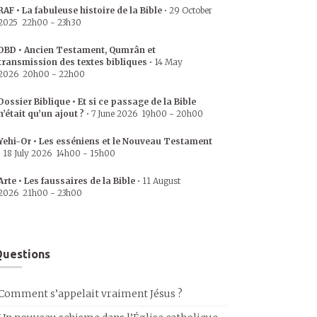
RAF • La fabuleuse histoire de la Bible
•
29 October
2025
22h00
-
23h30
DBD • Ancien Testament, Qumrân et
transmission des textes bibliques
•
14 May
2026
20h00
-
22h00
Dossier Biblique • Et si ce passage de la Bible
n’était qu’un ajout ?
•
7 June 2026
19h00
-
20h00
Yehi-Or • Les esséniens et le Nouveau Testament
•
18 July 2026
14h00
-
15h00
Arte • Les faussaires de la Bible
•
11 August
2026
21h00
-
23h00
uestions
Comment s’appelait vraiment Jésus ?