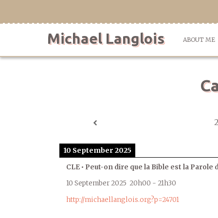
Skip
to
content
Michael Langlois
ABOUT ME
Ca
10 September 2025
CLE • Peut-on dire que la Bible est la Parole 
10 September 2025
20h00
-
21h30
http://michaellanglois.org?p=24701