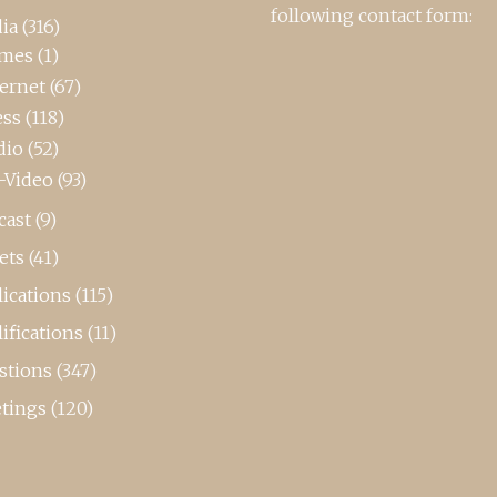
following contact form:
ia
(316)
mes
(1)
ternet
(67)
ess
(118)
dio
(52)
-Video
(93)
cast
(9)
ets
(41)
ications
(115)
ifications
(11)
stions
(347)
tings
(120)