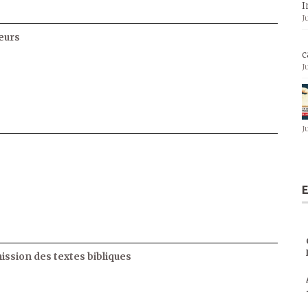
I
J
eurs
c
J
J
E
ssion des textes bibliques