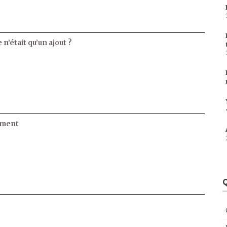
 n’était qu’un ajout ?
ament
Q