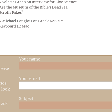
Valerie Green
on
Interview for Live Science:
Are the Museum of the Bible’s Dead Sea
Scrolls Fakes?
Michael Langlois
on
Greek AZERTY
Keyboard 1.2 Mac
Your name
lease
Your email
rses
 look
Subject
 ask