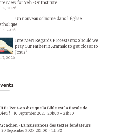
nterview for Yehi-Or Institute
ul 17, 2026
Un nouveau schisme dans l’Église
atholique
ul 8, 2026
Interview Regards Protestants: Should we
pray Our Father in Aramaic to get closer to
Jesus?
ul 7, 2026
vents
CLE • Peut-on dire que la Bible est la Parole de
Dieu ?
•
10 September 2025
20h00
-
21h30
Arcachon • La naissances des textes fondateurs
•
30 September 2025
20h00
-
21h30