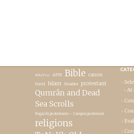
CATE
Bible
canon
APM
#MeToo
Sele
Islam
protestant
David
Moabite
At 
Qumrân and Dead
Con
Sea Scrolls
Cou
Regards protestants – Campus protestant
religions
Eva
Com