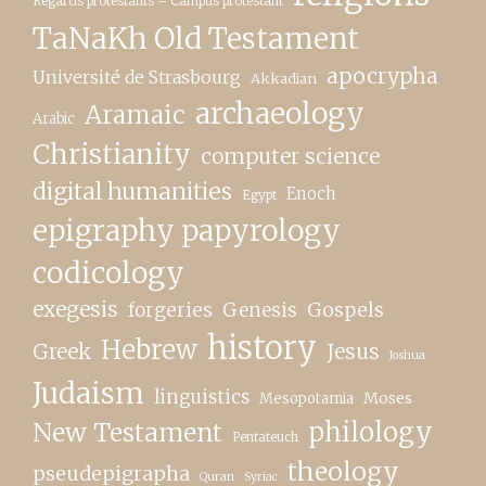
Regards protestants – Campus protestant
TaNaKh Old Testament
apocrypha
Université de Strasbourg
Akkadian
archaeology
Aramaic
Arabic
Christianity
computer science
digital humanities
Enoch
Egypt
epigraphy papyrology
codicology
exegesis
forgeries
Genesis
Gospels
history
Hebrew
Greek
Jesus
Joshua
Judaism
linguistics
Moses
Mesopotamia
New Testament
philology
Pentateuch
theology
pseudepigrapha
Quran
Syriac