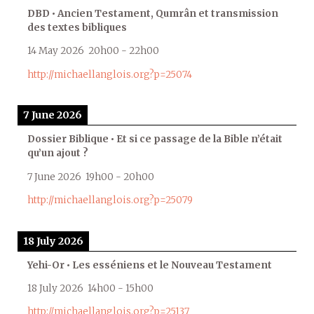
DBD • Ancien Testament, Qumrân et transmission
des textes bibliques
14 May 2026
20h00
-
22h00
http://michaellanglois.org?p=25074
7 June 2026
Dossier Biblique • Et si ce passage de la Bible n’était
qu’un ajout ?
7 June 2026
19h00
-
20h00
http://michaellanglois.org?p=25079
18 July 2026
Yehi-Or • Les esséniens et le Nouveau Testament
18 July 2026
14h00
-
15h00
http://michaellanglois.org?p=25137