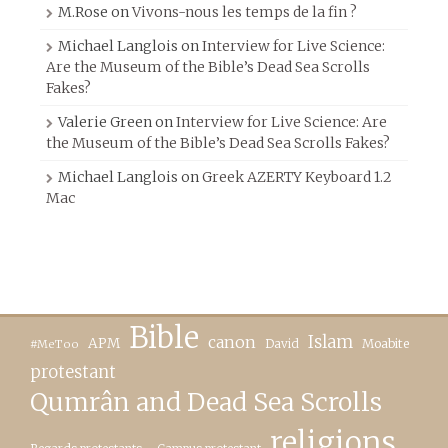
M.Rose
on
Vivons-nous les temps de la fin ?
Michael Langlois
on
Interview for Live Science:
Are the Museum of the Bible’s Dead Sea Scrolls
Fakes?
Valerie Green
on
Interview for Live Science: Are
the Museum of the Bible’s Dead Sea Scrolls Fakes?
Michael Langlois
on
Greek AZERTY Keyboard 1.2
Mac
Bible
canon
Islam
APM
David
Moabite
#MeToo
protestant
Qumrân and Dead Sea Scrolls
religions