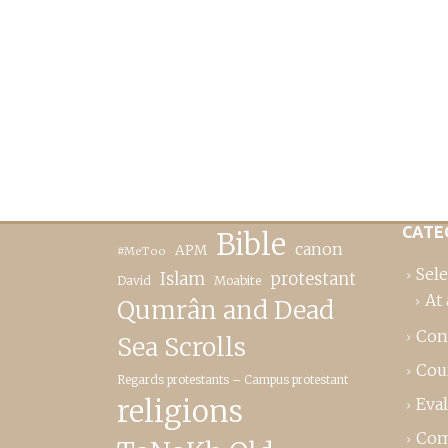
CATE
Bible
canon
APM
#MeToo
Sele
Islam
protestant
David
Moabite
At 
Qumrân and Dead
Con
Sea Scrolls
Cou
Regards protestants – Campus protestant
religions
Eva
Com