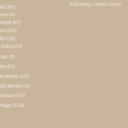
following contact form:
ia
(316)
mes
(1)
ternet
(67)
ess
(118)
dio
(52)
-Video
(93)
cast
(9)
ets
(41)
ications
(115)
ifications
(11)
stions
(347)
tings
(120)