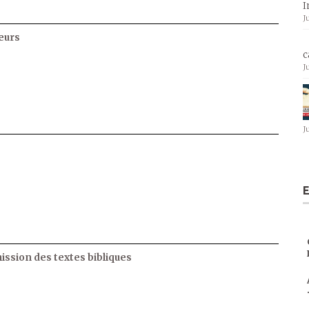
I
J
eurs
c
J
J
E
ssion des textes bibliques