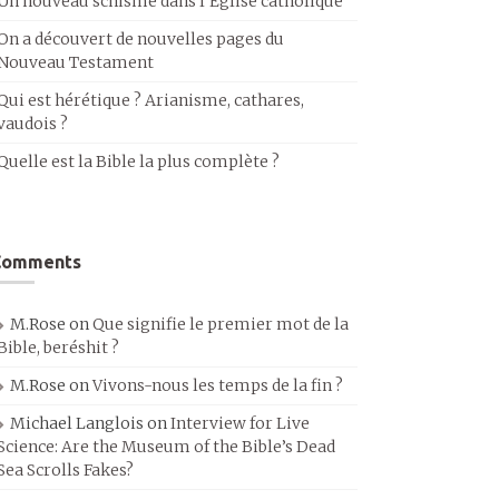
Un nouveau schisme dans l’Église catholique
On a découvert de nouvelles pages du
Nouveau Testament
Qui est hérétique ? Arianisme, cathares,
vaudois ?
Quelle est la Bible la plus complète ?
Comments
M.Rose
on
Que signifie le premier mot de la
Bible, beréshit ?
M.Rose
on
Vivons-nous les temps de la fin ?
Michael Langlois
on
Interview for Live
Science: Are the Museum of the Bible’s Dead
Sea Scrolls Fakes?