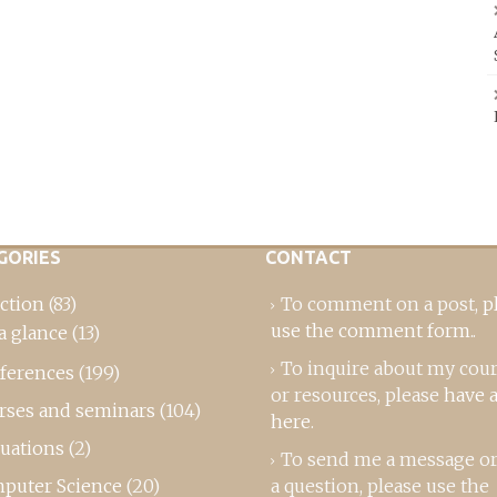
GORIES
CONTACT
ction
(83)
To comment on a post,
p
use the comment form
..
a glance
(13)
To inquire about my cou
ferences
(199)
or resources, please
have a
rses and seminars
(104)
here
.
luations
(2)
To send me a message or
puter Science
(20)
a question, please use the