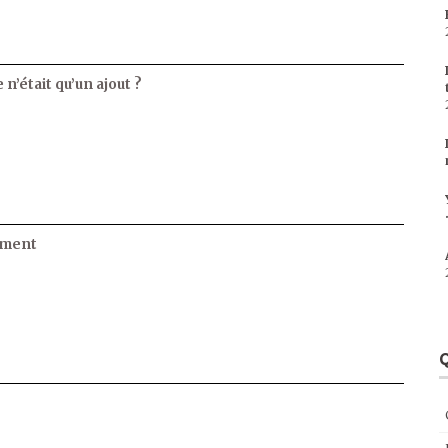
 n’était qu’un ajout ?
ament
Q