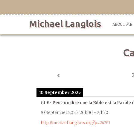
Skip
to
content
Michael Langlois
ABOUT ME
Ca
10 September 2025
CLE • Peut-on dire que la Bible est la Parole 
10 September 2025
20h00
-
21h30
http://michaellanglois.org?p=24701