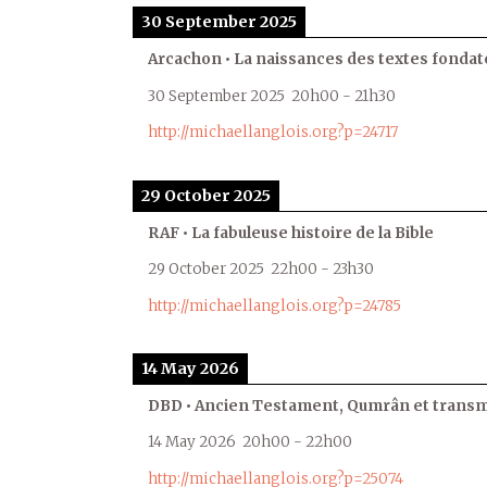
30 September 2025
Arcachon • La naissances des textes fondat
30 September 2025
20h00
-
21h30
http://michaellanglois.org?p=24717
29 October 2025
RAF • La fabuleuse histoire de la Bible
29 October 2025
22h00
-
23h30
http://michaellanglois.org?p=24785
14 May 2026
DBD • Ancien Testament, Qumrân et transmi
14 May 2026
20h00
-
22h00
http://michaellanglois.org?p=25074