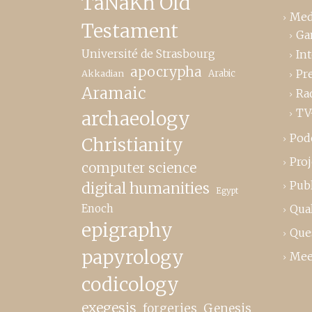
TaNaKh Old
Med
Testament
Ga
Université de Strasbourg
In
apocrypha
Pr
Akkadian
Arabic
Aramaic
Ra
TV
archaeology
Pod
Christianity
Proj
computer science
Publ
digital humanities
Egypt
Enoch
Qual
epigraphy
Que
papyrology
Mee
codicology
exegesis
forgeries
Genesis