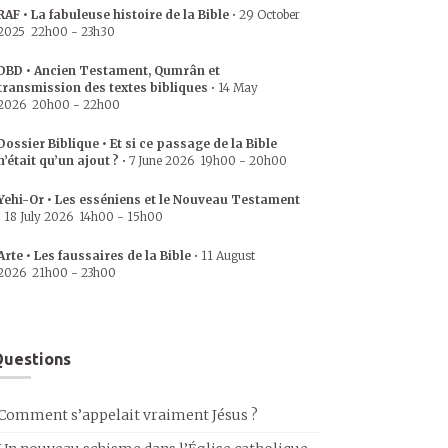
RAF • La fabuleuse histoire de la Bible
•
29 October
2025
22h00
-
23h30
DBD • Ancien Testament, Qumrân et
transmission des textes bibliques
•
14 May
2026
20h00
-
22h00
Dossier Biblique • Et si ce passage de la Bible
n’était qu’un ajout ?
•
7 June 2026
19h00
-
20h00
Yehi-Or • Les esséniens et le Nouveau Testament
•
18 July 2026
14h00
-
15h00
Arte • Les faussaires de la Bible
•
11 August
2026
21h00
-
23h00
uestions
Comment s’appelait vraiment Jésus ?