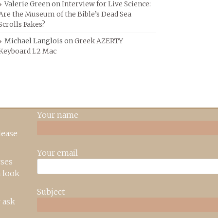
Valerie Green
on
Interview for Live Science:
Are the Museum of the Bible’s Dead Sea
Scrolls Fakes?
Michael Langlois
on
Greek AZERTY
Keyboard 1.2 Mac
Your name
lease
Your email
rses
 look
Subject
 ask