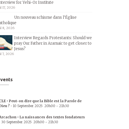
nterview for Yehi-Or Institute
ul 17, 2026
Un nouveau schisme dans l’Église
atholique
ul 8, 2026
Interview Regards Protestants: Should we
pray Our Father in Aramaic to get closer to
Jesus?
ul 7, 2026
vents
CLE • Peut-on dire que la Bible est la Parole de
Dieu ?
•
10 September 2025
20h00
-
21h30
Arcachon • La naissances des textes fondateurs
•
30 September 2025
20h00
-
21h30