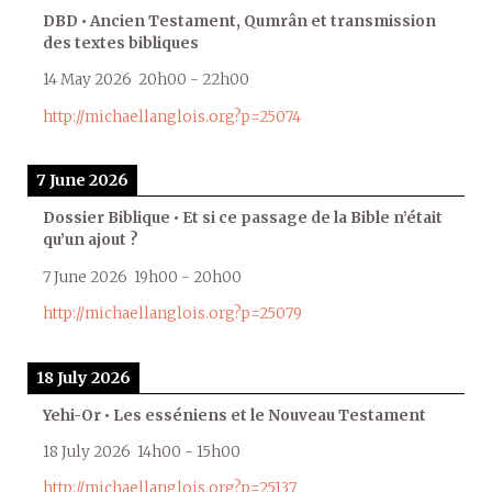
DBD • Ancien Testament, Qumrân et transmission
des textes bibliques
14 May 2026
20h00
-
22h00
http://michaellanglois.org?p=25074
7 June 2026
Dossier Biblique • Et si ce passage de la Bible n’était
qu’un ajout ?
7 June 2026
19h00
-
20h00
http://michaellanglois.org?p=25079
18 July 2026
Yehi-Or • Les esséniens et le Nouveau Testament
18 July 2026
14h00
-
15h00
http://michaellanglois.org?p=25137