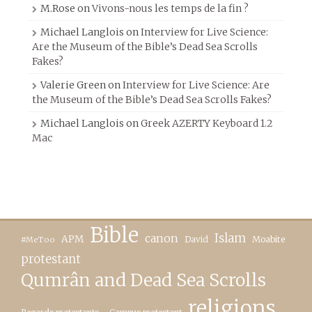
M.Rose
on
Vivons-nous les temps de la fin ?
Michael Langlois
on
Interview for Live Science:
Are the Museum of the Bible’s Dead Sea Scrolls
Fakes?
Valerie Green
on
Interview for Live Science: Are
the Museum of the Bible’s Dead Sea Scrolls Fakes?
Michael Langlois
on
Greek AZERTY Keyboard 1.2
Mac
Bible
canon
Islam
APM
David
Moabite
#MeToo
protestant
Qumrân and Dead Sea Scrolls
religions