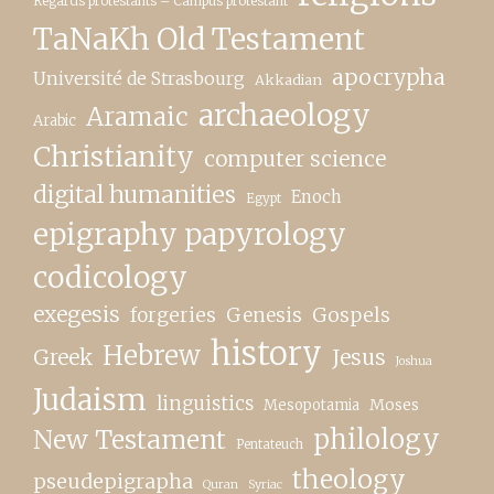
Regards protestants – Campus protestant
TaNaKh Old Testament
apocrypha
Université de Strasbourg
Akkadian
archaeology
Aramaic
Arabic
Christianity
computer science
digital humanities
Enoch
Egypt
epigraphy papyrology
codicology
exegesis
forgeries
Genesis
Gospels
history
Hebrew
Greek
Jesus
Joshua
Judaism
linguistics
Moses
Mesopotamia
New Testament
philology
Pentateuch
theology
pseudepigrapha
Quran
Syriac