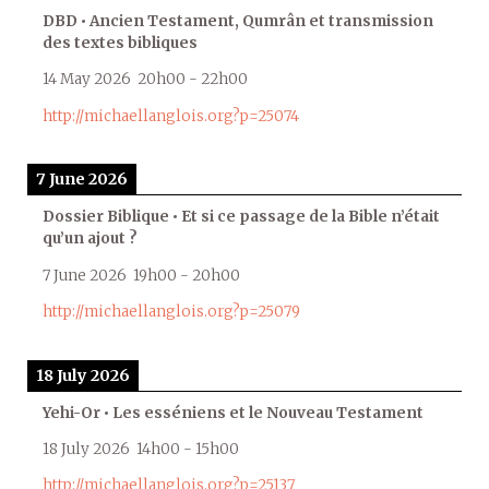
DBD • Ancien Testament, Qumrân et transmission
des textes bibliques
14 May 2026
20h00
-
22h00
http://michaellanglois.org?p=25074
7 June 2026
Dossier Biblique • Et si ce passage de la Bible n’était
qu’un ajout ?
7 June 2026
19h00
-
20h00
http://michaellanglois.org?p=25079
18 July 2026
Yehi-Or • Les esséniens et le Nouveau Testament
18 July 2026
14h00
-
15h00
http://michaellanglois.org?p=25137