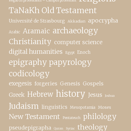
Regards protestants – Campus protestant
TaNaKh Old Testament
apocrypha
Université de Strasbourg
Akkadian
archaeology
Aramaic
Arabic
Christianity
computer science
digital humanities
Enoch
Egypt
epigraphy papyrology
codicology
exegesis
forgeries
Genesis
Gospels
history
Hebrew
Greek
Jesus
Joshua
Judaism
linguistics
Moses
Mesopotamia
New Testament
philology
Pentateuch
theology
pseudepigrapha
Quran
Syriac