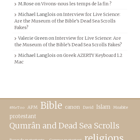
M.Rose
on
Vivons-nous les temps de la fin ?
Michael Langlois
on
Interview for Live Science:
Are the Museum of the Bible’s Dead Sea Scrolls
Fakes?
Valerie Green
on
Interview for Live Science: Are
the Museum of the Bible’s Dead Sea Scrolls Fakes?
Michael Langlois
on
Greek AZERTY Keyboard 1.2
Mac
Bible
canon
Islam
APM
David
Moabite
#MeToo
protestant
Qumrân and Dead Sea Scrolls
religions