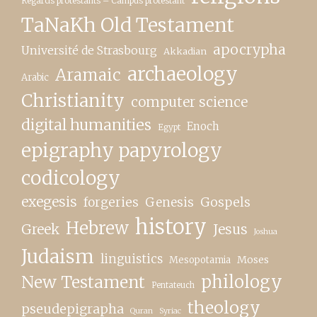
Regards protestants – Campus protestant
TaNaKh Old Testament
apocrypha
Université de Strasbourg
Akkadian
archaeology
Aramaic
Arabic
Christianity
computer science
digital humanities
Enoch
Egypt
epigraphy papyrology
codicology
exegesis
forgeries
Genesis
Gospels
history
Hebrew
Greek
Jesus
Joshua
Judaism
linguistics
Moses
Mesopotamia
New Testament
philology
Pentateuch
theology
pseudepigrapha
Quran
Syriac