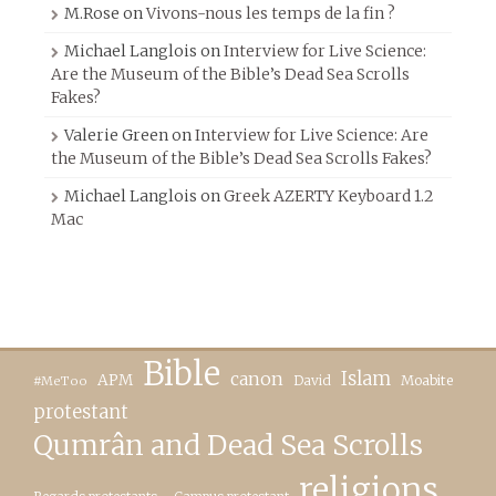
M.Rose
on
Vivons-nous les temps de la fin ?
Michael Langlois
on
Interview for Live Science:
Are the Museum of the Bible’s Dead Sea Scrolls
Fakes?
Valerie Green
on
Interview for Live Science: Are
the Museum of the Bible’s Dead Sea Scrolls Fakes?
Michael Langlois
on
Greek AZERTY Keyboard 1.2
Mac
Bible
canon
Islam
APM
David
Moabite
#MeToo
protestant
Qumrân and Dead Sea Scrolls
religions