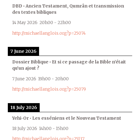
DBD • Ancien Testament, Qumrân et transmission
des textes bibliques
14 May 2026
20h00
-
22h00
http://michaellanglois.org?p=25074
7 June 2026
Dossier Biblique • Et si ce passage de la Bible n’était
qu’un ajout ?
7 June 2026
19h00
-
20h00
http://michaellanglois.org?p=25079
18 July 2026
Yehi-Or • Les esséniens et le Nouveau Testament
18 July 2026
14h00
-
15h00
http://michaellanglois.org?p=25137