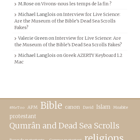
M.Rose
on
Vivons-nous les temps de la fin ?
Michael Langlois
on
Interview for Live Science:
Are the Museum of the Bible’s Dead Sea Scrolls
Fakes?
Valerie Green
on
Interview for Live Science: Are
the Museum of the Bible’s Dead Sea Scrolls Fakes?
Michael Langlois
on
Greek AZERTY Keyboard 1.2
Mac
Bible
canon
Islam
APM
David
Moabite
#MeToo
protestant
Qumrân and Dead Sea Scrolls
religions