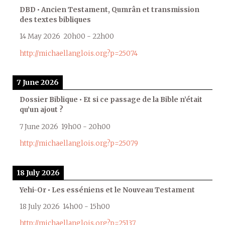
DBD • Ancien Testament, Qumrân et transmission
des textes bibliques
14 May 2026
20h00
-
22h00
http://michaellanglois.org?p=25074
7 June 2026
Dossier Biblique • Et si ce passage de la Bible n’était
qu’un ajout ?
7 June 2026
19h00
-
20h00
http://michaellanglois.org?p=25079
18 July 2026
Yehi-Or • Les esséniens et le Nouveau Testament
18 July 2026
14h00
-
15h00
http://michaellanglois.org?p=25137