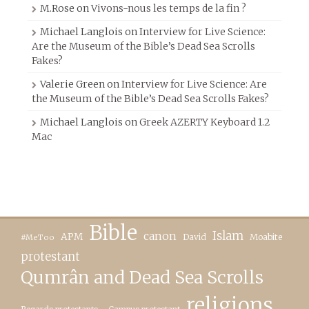
M.Rose
on
Vivons-nous les temps de la fin ?
Michael Langlois
on
Interview for Live Science:
Are the Museum of the Bible’s Dead Sea Scrolls
Fakes?
Valerie Green
on
Interview for Live Science: Are
the Museum of the Bible’s Dead Sea Scrolls Fakes?
Michael Langlois
on
Greek AZERTY Keyboard 1.2
Mac
Bible
canon
Islam
APM
David
Moabite
#MeToo
protestant
Qumrân and Dead Sea Scrolls
religions