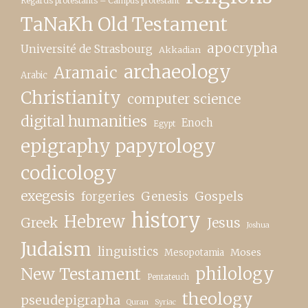
Regards protestants – Campus protestant
TaNaKh Old Testament
apocrypha
Université de Strasbourg
Akkadian
archaeology
Aramaic
Arabic
Christianity
computer science
digital humanities
Enoch
Egypt
epigraphy papyrology
codicology
exegesis
forgeries
Genesis
Gospels
history
Hebrew
Greek
Jesus
Joshua
Judaism
linguistics
Moses
Mesopotamia
New Testament
philology
Pentateuch
theology
pseudepigrapha
Quran
Syriac