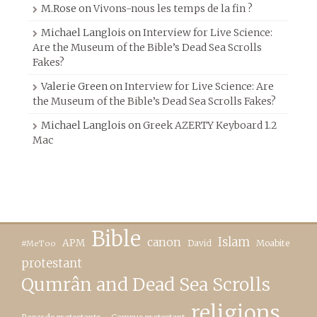
M.Rose
on
Vivons-nous les temps de la fin ?
Michael Langlois
on
Interview for Live Science:
Are the Museum of the Bible’s Dead Sea Scrolls
Fakes?
Valerie Green
on
Interview for Live Science: Are
the Museum of the Bible’s Dead Sea Scrolls Fakes?
Michael Langlois
on
Greek AZERTY Keyboard 1.2
Mac
Bible
canon
Islam
APM
David
Moabite
#MeToo
protestant
Qumrân and Dead Sea Scrolls
religions