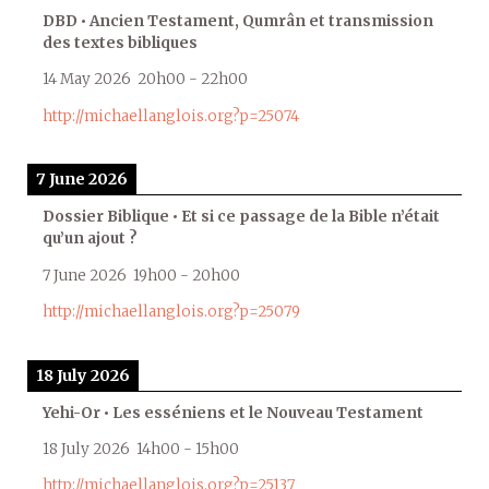
DBD • Ancien Testament, Qumrân et transmission
des textes bibliques
14 May 2026
20h00
-
22h00
http://michaellanglois.org?p=25074
7 June 2026
Dossier Biblique • Et si ce passage de la Bible n’était
qu’un ajout ?
7 June 2026
19h00
-
20h00
http://michaellanglois.org?p=25079
18 July 2026
Yehi-Or • Les esséniens et le Nouveau Testament
18 July 2026
14h00
-
15h00
http://michaellanglois.org?p=25137