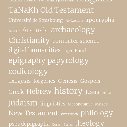
Regards protestants – Campus protestant
TaNaKh Old Testament
apocrypha
Université de Strasbourg
Akkadian
archaeology
Aramaic
Arabic
Christianity
computer science
digital humanities
Enoch
Egypt
epigraphy papyrology
codicology
exegesis
forgeries
Genesis
Gospels
history
Hebrew
Greek
Jesus
Joshua
Judaism
linguistics
Moses
Mesopotamia
New Testament
philology
Pentateuch
theology
pseudepigrapha
Quran
Syriac