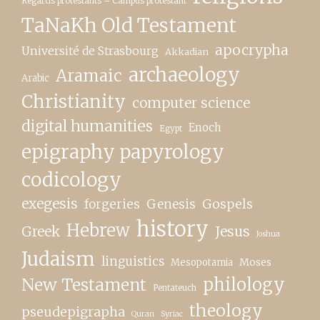
Regards protestants – Campus protestant
TaNaKh Old Testament
apocrypha
Université de Strasbourg
Akkadian
archaeology
Aramaic
Arabic
Christianity
computer science
digital humanities
Enoch
Egypt
epigraphy papyrology
codicology
exegesis
forgeries
Genesis
Gospels
history
Hebrew
Greek
Jesus
Joshua
Judaism
linguistics
Moses
Mesopotamia
New Testament
philology
Pentateuch
theology
pseudepigrapha
Quran
Syriac