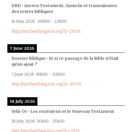
DBD • Ancien Testament, Qumrân et transmission
des textes bibliques
14 May 2026
20h00
-
22h00
http://michaellanglois.org?p=25074
7 June 2026
Dossier Biblique • Et si ce passage de la Bible n’était
qu’un ajout ?
7 June 2026
19h00
-
20h00
http://michaellanglois.org?p=25079
18 July 2026
Yehi-Or • Les esséniens et le Nouveau Testament
18 July 2026
14h00
-
15h00
http://michaellanglois.org?p=25137