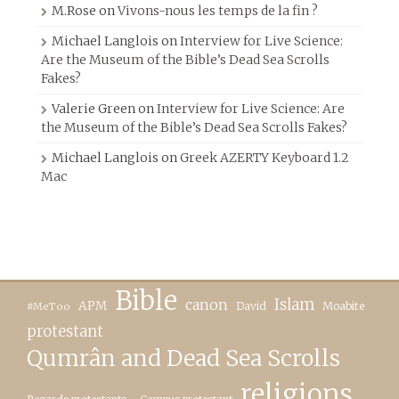
M.Rose
on
Vivons-nous les temps de la fin ?
Michael Langlois
on
Interview for Live Science:
Are the Museum of the Bible’s Dead Sea Scrolls
Fakes?
Valerie Green
on
Interview for Live Science: Are
the Museum of the Bible’s Dead Sea Scrolls Fakes?
Michael Langlois
on
Greek AZERTY Keyboard 1.2
Mac
Bible
canon
Islam
APM
David
Moabite
#MeToo
protestant
Qumrân and Dead Sea Scrolls
religions