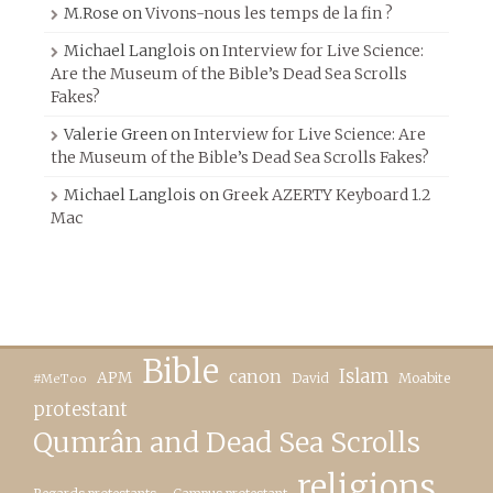
M.Rose
on
Vivons-nous les temps de la fin ?
Michael Langlois
on
Interview for Live Science:
Are the Museum of the Bible’s Dead Sea Scrolls
Fakes?
Valerie Green
on
Interview for Live Science: Are
the Museum of the Bible’s Dead Sea Scrolls Fakes?
Michael Langlois
on
Greek AZERTY Keyboard 1.2
Mac
Bible
canon
Islam
APM
David
Moabite
#MeToo
protestant
Qumrân and Dead Sea Scrolls
religions