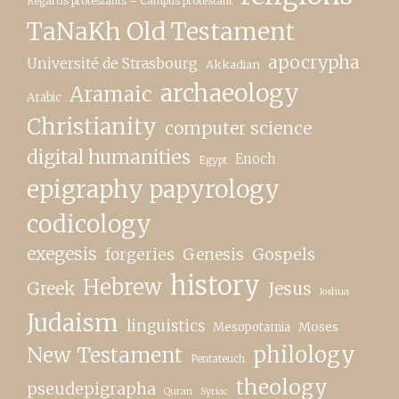
Regards protestants – Campus protestant
TaNaKh Old Testament
apocrypha
Université de Strasbourg
Akkadian
archaeology
Aramaic
Arabic
Christianity
computer science
digital humanities
Enoch
Egypt
epigraphy papyrology
codicology
exegesis
forgeries
Genesis
Gospels
history
Hebrew
Greek
Jesus
Joshua
Judaism
linguistics
Moses
Mesopotamia
New Testament
philology
Pentateuch
theology
pseudepigrapha
Quran
Syriac