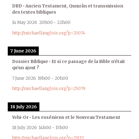
DBD • Ancien Testament, Qumrân et transmission
des textes bibliques
14 May 2026
20h00
-
22h00
http://michaellanglois.org?p=25074
7 June 2026
Dossier Biblique • Et si ce passage de la Bible n’était
qu’un ajout ?
7 June 2026
19h00
-
20h00
http://michaellanglois.org?p=25079
18 July 2026
Yehi-Or • Les esséniens et le Nouveau Testament
18 July 2026
14h00
-
15h00
http://michaellanglois.org?p=25137