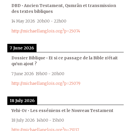
DBD • Ancien Testament, Qumrân et transmission
des textes bibliques
14 May 2026
20h00
-
22h00
http://michaellanglois.org?p=25074
7 June 2026
Dossier Biblique • Et si ce passage de la Bible n’était
qu’un ajout ?
7 June 2026
19h00
-
20h00
http://michaellanglois.org?p=25079
18 July 2026
Yehi-Or • Les esséniens et le Nouveau Testament
18 July 2026
14h00
-
15h00
http://michaellanglois.org?p=25137