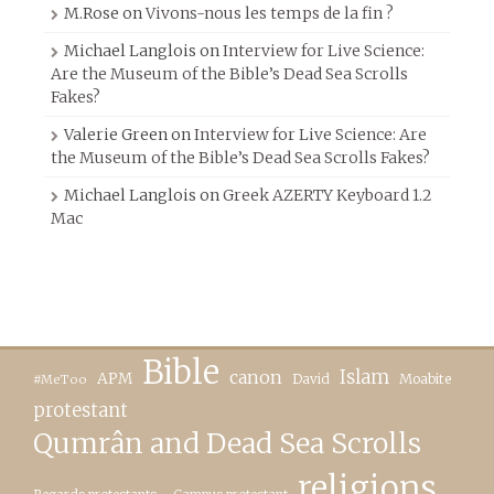
M.Rose
on
Vivons-nous les temps de la fin ?
Michael Langlois
on
Interview for Live Science:
Are the Museum of the Bible’s Dead Sea Scrolls
Fakes?
Valerie Green
on
Interview for Live Science: Are
the Museum of the Bible’s Dead Sea Scrolls Fakes?
Michael Langlois
on
Greek AZERTY Keyboard 1.2
Mac
Bible
canon
Islam
APM
David
Moabite
#MeToo
protestant
Qumrân and Dead Sea Scrolls
religions