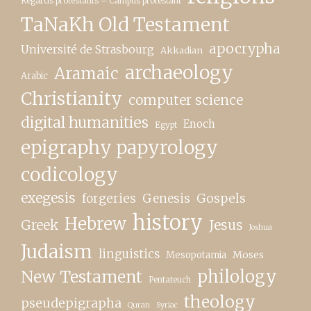
Regards protestants – Campus protestant
TaNaKh Old Testament
apocrypha
Université de Strasbourg
Akkadian
archaeology
Aramaic
Arabic
Christianity
computer science
digital humanities
Enoch
Egypt
epigraphy papyrology
codicology
exegesis
forgeries
Genesis
Gospels
history
Hebrew
Greek
Jesus
Joshua
Judaism
linguistics
Moses
Mesopotamia
New Testament
philology
Pentateuch
theology
pseudepigrapha
Quran
Syriac