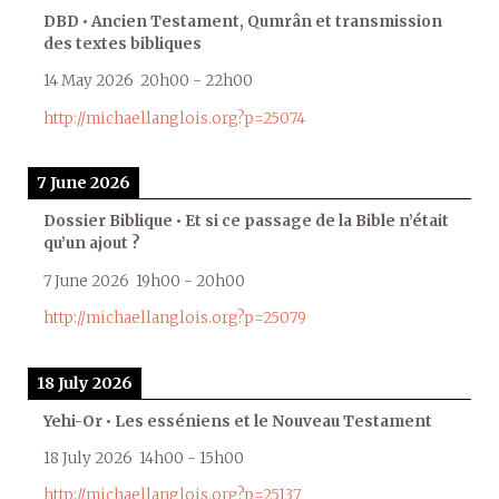
DBD • Ancien Testament, Qumrân et transmission
des textes bibliques
14 May 2026
20h00
-
22h00
http://michaellanglois.org?p=25074
7 June 2026
Dossier Biblique • Et si ce passage de la Bible n’était
qu’un ajout ?
7 June 2026
19h00
-
20h00
http://michaellanglois.org?p=25079
18 July 2026
Yehi-Or • Les esséniens et le Nouveau Testament
18 July 2026
14h00
-
15h00
http://michaellanglois.org?p=25137