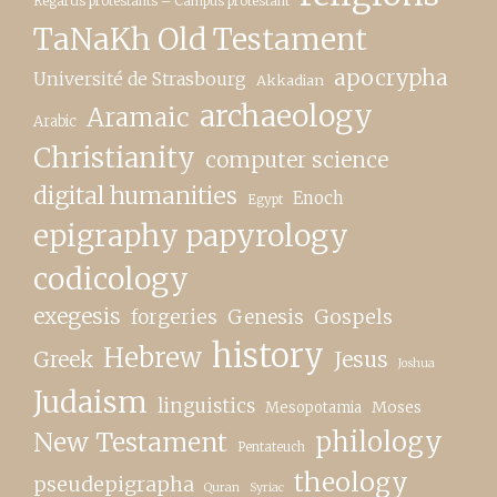
Regards protestants – Campus protestant
TaNaKh Old Testament
apocrypha
Université de Strasbourg
Akkadian
archaeology
Aramaic
Arabic
Christianity
computer science
digital humanities
Enoch
Egypt
epigraphy papyrology
codicology
exegesis
forgeries
Genesis
Gospels
history
Hebrew
Greek
Jesus
Joshua
Judaism
linguistics
Moses
Mesopotamia
New Testament
philology
Pentateuch
theology
pseudepigrapha
Quran
Syriac