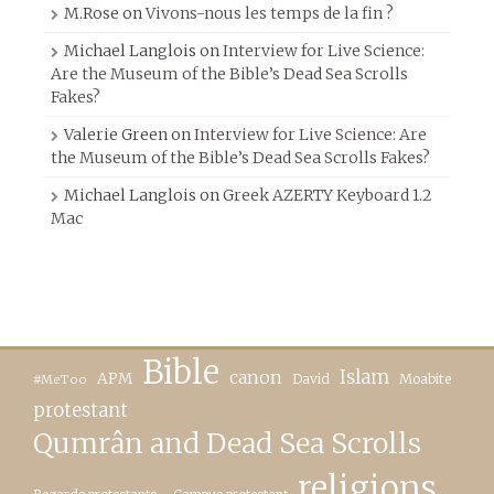
M.Rose
on
Vivons-nous les temps de la fin ?
Michael Langlois
on
Interview for Live Science:
Are the Museum of the Bible’s Dead Sea Scrolls
Fakes?
Valerie Green
on
Interview for Live Science: Are
the Museum of the Bible’s Dead Sea Scrolls Fakes?
Michael Langlois
on
Greek AZERTY Keyboard 1.2
Mac
Bible
canon
Islam
APM
David
Moabite
#MeToo
protestant
Qumrân and Dead Sea Scrolls
religions