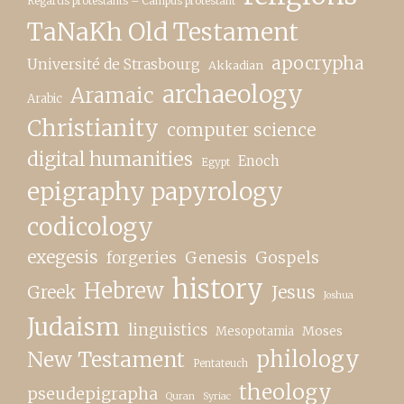
Regards protestants – Campus protestant
TaNaKh Old Testament
apocrypha
Université de Strasbourg
Akkadian
archaeology
Aramaic
Arabic
Christianity
computer science
digital humanities
Enoch
Egypt
epigraphy papyrology
codicology
exegesis
forgeries
Genesis
Gospels
history
Hebrew
Greek
Jesus
Joshua
Judaism
linguistics
Moses
Mesopotamia
New Testament
philology
Pentateuch
theology
pseudepigrapha
Quran
Syriac