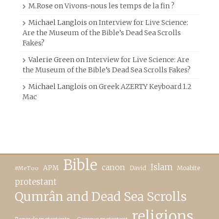
M.Rose
on
Vivons-nous les temps de la fin ?
Michael Langlois
on
Interview for Live Science:
Are the Museum of the Bible’s Dead Sea Scrolls
Fakes?
Valerie Green
on
Interview for Live Science: Are
the Museum of the Bible’s Dead Sea Scrolls Fakes?
Michael Langlois
on
Greek AZERTY Keyboard 1.2
Mac
Bible
canon
Islam
APM
David
Moabite
#MeToo
protestant
Qumrân and Dead Sea Scrolls
religions