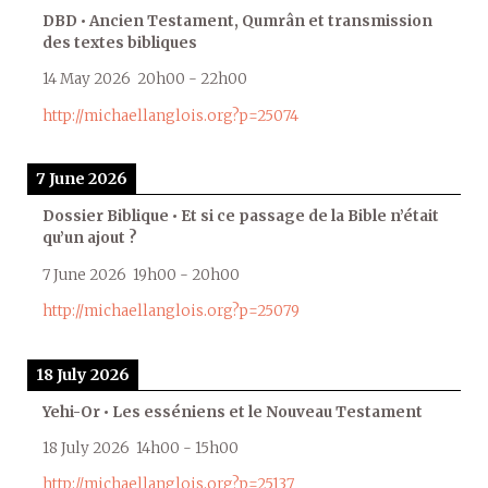
DBD • Ancien Testament, Qumrân et transmission
des textes bibliques
14 May 2026
20h00
-
22h00
http://michaellanglois.org?p=25074
7 June 2026
Dossier Biblique • Et si ce passage de la Bible n’était
qu’un ajout ?
7 June 2026
19h00
-
20h00
http://michaellanglois.org?p=25079
18 July 2026
Yehi-Or • Les esséniens et le Nouveau Testament
18 July 2026
14h00
-
15h00
http://michaellanglois.org?p=25137