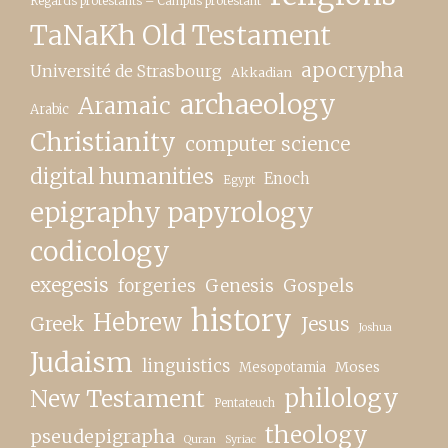
Regards protestants – Campus protestant
TaNaKh Old Testament
apocrypha
Université de Strasbourg
Akkadian
archaeology
Aramaic
Arabic
Christianity
computer science
digital humanities
Enoch
Egypt
epigraphy papyrology
codicology
exegesis
forgeries
Genesis
Gospels
history
Hebrew
Greek
Jesus
Joshua
Judaism
linguistics
Moses
Mesopotamia
New Testament
philology
Pentateuch
theology
pseudepigrapha
Quran
Syriac