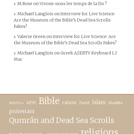
M.Rose
on
Vivons-nous les temps de la fin ?
Michael Langlois
on
Interview for Live Science:
Are the Museum of the Bible’s Dead Sea Scrolls
Fakes?
Valerie Green
on
Interview for Live Science: Are
the Museum of the Bible’s Dead Sea Scrolls Fakes?
Michael Langlois
on
Greek AZERTY Keyboard 1.2
Mac
Bible
canon
Islam
APM
David
Moabite
#MeToo
protestant
Qumrân and Dead Sea Scrolls
religions