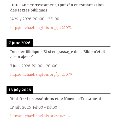
DBD • Ancien Testament, Qumrân et transmission
des textes bibliques
14 May 2026
20h00
-
22h00
http://michaellanglois.org?p=25074
7 June 2026
Dossier Biblique • Et si ce passage de la Bible n’était
qu’un ajout ?
7 June 2026
19h00
-
20h00
http://michaellanglois.org?p=25079
18 July 2026
Yehi-Or • Les esséniens et le Nouveau Testament
18 July 2026
14h00
-
15h00
http://michaellanglois.org?p=25137