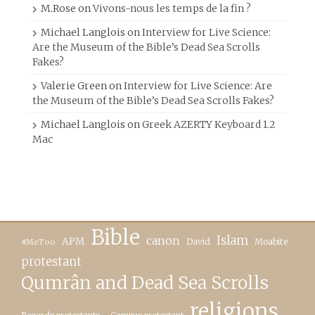
M.Rose
on
Vivons-nous les temps de la fin ?
Michael Langlois
on
Interview for Live Science:
Are the Museum of the Bible’s Dead Sea Scrolls
Fakes?
Valerie Green
on
Interview for Live Science: Are
the Museum of the Bible’s Dead Sea Scrolls Fakes?
Michael Langlois
on
Greek AZERTY Keyboard 1.2
Mac
Bible
canon
Islam
APM
David
Moabite
#MeToo
protestant
Qumrân and Dead Sea Scrolls
religions