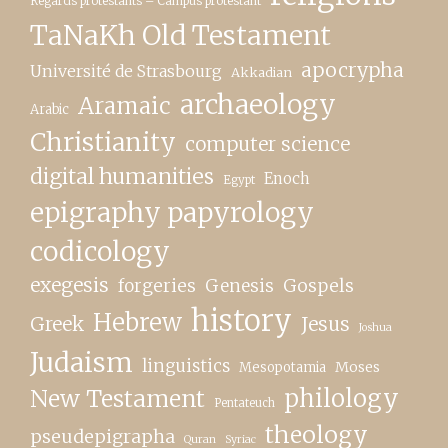
Regards protestants – Campus protestant
TaNaKh Old Testament
apocrypha
Université de Strasbourg
Akkadian
archaeology
Aramaic
Arabic
Christianity
computer science
digital humanities
Enoch
Egypt
epigraphy papyrology
codicology
exegesis
forgeries
Genesis
Gospels
history
Hebrew
Greek
Jesus
Joshua
Judaism
linguistics
Moses
Mesopotamia
New Testament
philology
Pentateuch
theology
pseudepigrapha
Quran
Syriac