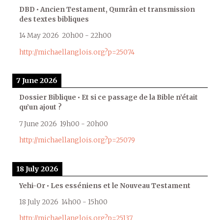
DBD • Ancien Testament, Qumrân et transmission
des textes bibliques
14 May 2026
20h00
-
22h00
http://michaellanglois.org?p=25074
7 June 2026
Dossier Biblique • Et si ce passage de la Bible n’était
qu’un ajout ?
7 June 2026
19h00
-
20h00
http://michaellanglois.org?p=25079
18 July 2026
Yehi-Or • Les esséniens et le Nouveau Testament
18 July 2026
14h00
-
15h00
http://michaellanglois.org?p=25137