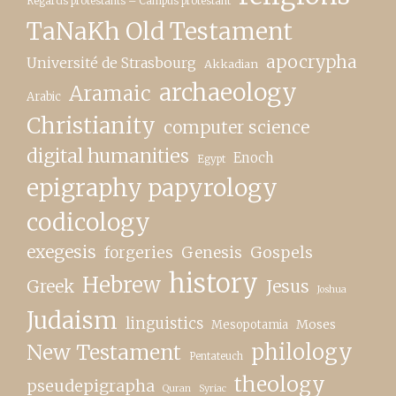
Regards protestants – Campus protestant
TaNaKh Old Testament
apocrypha
Université de Strasbourg
Akkadian
archaeology
Aramaic
Arabic
Christianity
computer science
digital humanities
Enoch
Egypt
epigraphy papyrology
codicology
exegesis
forgeries
Genesis
Gospels
history
Hebrew
Greek
Jesus
Joshua
Judaism
linguistics
Moses
Mesopotamia
New Testament
philology
Pentateuch
theology
pseudepigrapha
Quran
Syriac