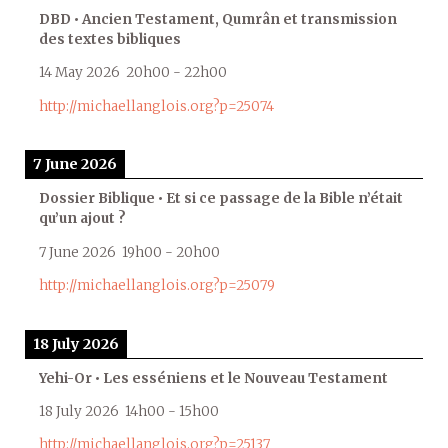
DBD • Ancien Testament, Qumrân et transmission
des textes bibliques
14 May 2026
20h00
-
22h00
http://michaellanglois.org?p=25074
7 June 2026
Dossier Biblique • Et si ce passage de la Bible n’était
qu’un ajout ?
7 June 2026
19h00
-
20h00
http://michaellanglois.org?p=25079
18 July 2026
Yehi-Or • Les esséniens et le Nouveau Testament
18 July 2026
14h00
-
15h00
http://michaellanglois.org?p=25137