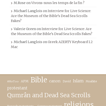
M.Rose
on
Vivons-nous les temps de la fin ?
Michael Langlois
on
Interview for Live Science:
Are the Museum of the Bible’s Dead Sea Scrolls
Fakes?
Valerie Green
on
Interview for Live Science: Are
the Museum of the Bible’s Dead Sea Scrolls Fakes?
Michael Langlois
on
Greek AZERTY Keyboard 1.2
Mac
Bible
canon
Islam
APM
David
Moabite
#MeToo
protestant
Qumrân and Dead Sea Scrolls
religions