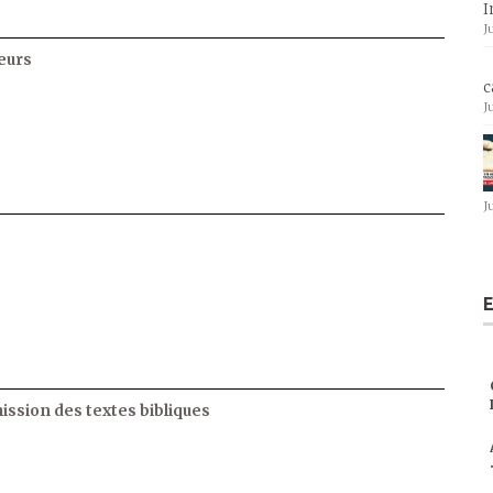
I
J
eurs
c
J
J
E
ssion des textes bibliques