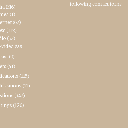
following contact form:
ia
(316)
mes
(1)
ternet
(67)
ess
(118)
dio
(52)
-Video
(93)
cast
(9)
ets
(41)
ications
(115)
ifications
(11)
stions
(347)
tings
(120)