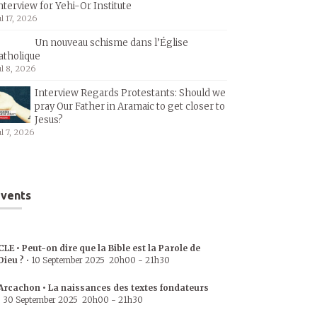
nterview for Yehi-Or Institute
ul 17, 2026
Un nouveau schisme dans l’Église
atholique
ul 8, 2026
Interview Regards Protestants: Should we
pray Our Father in Aramaic to get closer to
Jesus?
ul 7, 2026
vents
CLE • Peut-on dire que la Bible est la Parole de
Dieu ?
•
10 September 2025
20h00
-
21h30
Arcachon • La naissances des textes fondateurs
•
30 September 2025
20h00
-
21h30