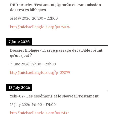
DBD • Ancien Testament, Qumrân et transmission
des textes bibliques
14 May 2026
20h00
-
22h00
http://michaellanglois.org?p=25074
7 June 2026
Dossier Biblique • Et si ce passage de la Bible n’était
qu’un ajout ?
7 June 2026
19h00
-
20h00
http://michaellanglois.org?p=25079
18 July 2026
Yehi-Or • Les esséniens et le Nouveau Testament
18 July 2026
14h00
-
15h00
http://michaellanglois.org?p=25137