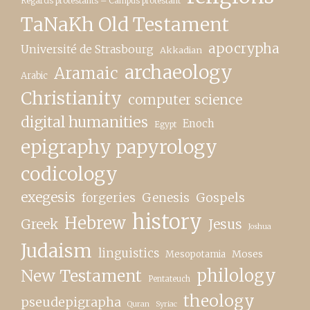
Regards protestants – Campus protestant
TaNaKh Old Testament
apocrypha
Université de Strasbourg
Akkadian
archaeology
Aramaic
Arabic
Christianity
computer science
digital humanities
Enoch
Egypt
epigraphy papyrology
codicology
exegesis
forgeries
Genesis
Gospels
history
Hebrew
Greek
Jesus
Joshua
Judaism
linguistics
Moses
Mesopotamia
New Testament
philology
Pentateuch
theology
pseudepigrapha
Quran
Syriac