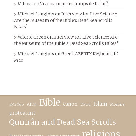
M.Rose
on
Vivons-nous les temps de la fin ?
Michael Langlois
on
Interview for Live Science:
Are the Museum of the Bible’s Dead Sea Scrolls
Fakes?
Valerie Green
on
Interview for Live Science: Are
the Museum of the Bible’s Dead Sea Scrolls Fakes?
Michael Langlois
on
Greek AZERTY Keyboard 1.2
Mac
Bible
canon
Islam
APM
David
Moabite
#MeToo
protestant
Qumrân and Dead Sea Scrolls
religions