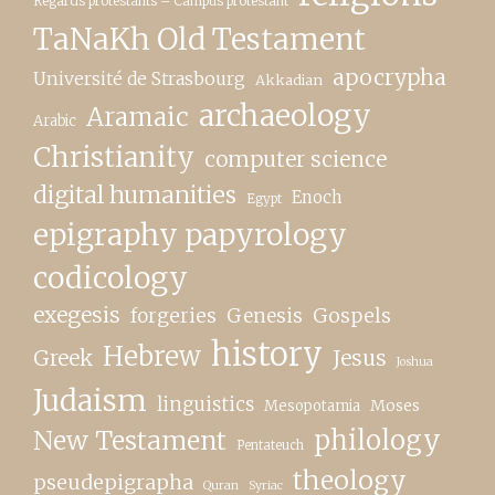
Regards protestants – Campus protestant
TaNaKh Old Testament
apocrypha
Université de Strasbourg
Akkadian
archaeology
Aramaic
Arabic
Christianity
computer science
digital humanities
Enoch
Egypt
epigraphy papyrology
codicology
exegesis
forgeries
Genesis
Gospels
history
Hebrew
Greek
Jesus
Joshua
Judaism
linguistics
Moses
Mesopotamia
New Testament
philology
Pentateuch
theology
pseudepigrapha
Quran
Syriac