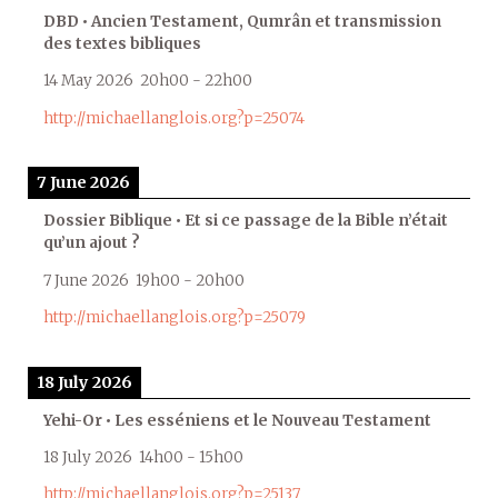
DBD • Ancien Testament, Qumrân et transmission
des textes bibliques
14 May 2026
20h00
-
22h00
http://michaellanglois.org?p=25074
7 June 2026
Dossier Biblique • Et si ce passage de la Bible n’était
qu’un ajout ?
7 June 2026
19h00
-
20h00
http://michaellanglois.org?p=25079
18 July 2026
Yehi-Or • Les esséniens et le Nouveau Testament
18 July 2026
14h00
-
15h00
http://michaellanglois.org?p=25137