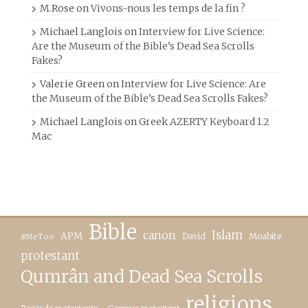
M.Rose
on
Vivons-nous les temps de la fin ?
Michael Langlois
on
Interview for Live Science:
Are the Museum of the Bible’s Dead Sea Scrolls
Fakes?
Valerie Green
on
Interview for Live Science: Are
the Museum of the Bible’s Dead Sea Scrolls Fakes?
Michael Langlois
on
Greek AZERTY Keyboard 1.2
Mac
Bible
canon
Islam
APM
David
Moabite
#MeToo
protestant
Qumrân and Dead Sea Scrolls
religions