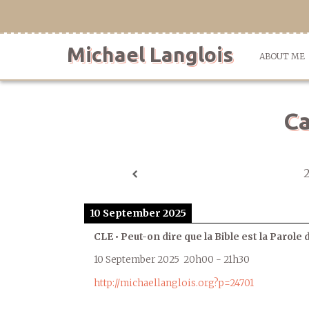
Skip
to
content
Michael Langlois
ABOUT ME
Ca
10 September 2025
CLE • Peut-on dire que la Bible est la Parole 
10 September 2025
20h00
-
21h30
http://michaellanglois.org?p=24701