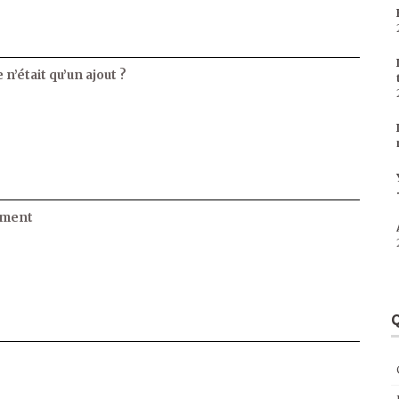
 n’était qu’un ajout ?
ament
Q