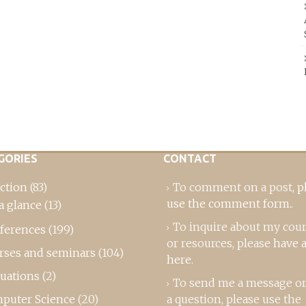
GORIES
CONTACT
ction
(83)
To comment on a post,
p
use the comment form
..
a glance
(13)
To inquire about my cou
ferences
(199)
or resources, please
have a
rses and seminars
(104)
here
.
luations
(2)
To send me a message or
puter Science
(20)
a question, please use the