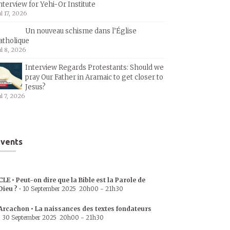
nterview for Yehi-Or Institute
ul 17, 2026
Un nouveau schisme dans l’Église
atholique
ul 8, 2026
Interview Regards Protestants: Should we
pray Our Father in Aramaic to get closer to
Jesus?
ul 7, 2026
vents
CLE • Peut-on dire que la Bible est la Parole de
Dieu ?
•
10 September 2025
20h00
-
21h30
Arcachon • La naissances des textes fondateurs
•
30 September 2025
20h00
-
21h30