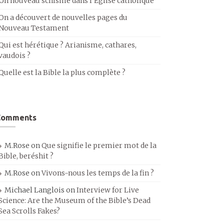
Un nouveau schisme dans l’Église catholique
On a découvert de nouvelles pages du
Nouveau Testament
Qui est hérétique ? Arianisme, cathares,
vaudois ?
Quelle est la Bible la plus complète ?
Comments
M.Rose
on
Que signifie le premier mot de la
Bible, beréshit ?
M.Rose
on
Vivons-nous les temps de la fin ?
Michael Langlois
on
Interview for Live
Science: Are the Museum of the Bible’s Dead
Sea Scrolls Fakes?