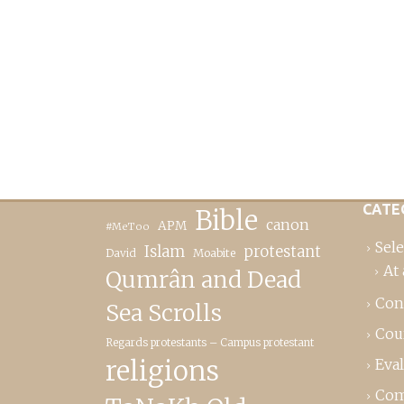
CATE
Bible
canon
APM
#MeToo
Sele
Islam
protestant
David
Moabite
At 
Qumrân and Dead
Con
Sea Scrolls
Cou
Regards protestants – Campus protestant
religions
Eva
Com