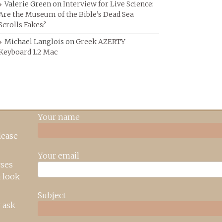
Valerie Green
on
Interview for Live Science:
Are the Museum of the Bible’s Dead Sea
Scrolls Fakes?
Michael Langlois
on
Greek AZERTY
Keyboard 1.2 Mac
Your name
lease
Your email
rses
 look
Subject
 ask