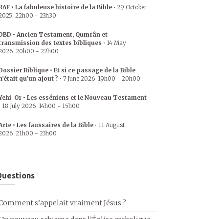
RAF • La fabuleuse histoire de la Bible
•
29 October
2025
22h00
-
23h30
DBD • Ancien Testament, Qumrân et
transmission des textes bibliques
•
14 May
2026
20h00
-
22h00
Dossier Biblique • Et si ce passage de la Bible
n’était qu’un ajout ?
•
7 June 2026
19h00
-
20h00
Yehi-Or • Les esséniens et le Nouveau Testament
•
18 July 2026
14h00
-
15h00
Arte • Les faussaires de la Bible
•
11 August
2026
21h00
-
23h00
uestions
Comment s’appelait vraiment Jésus ?