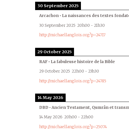
30 September 2025
Arcachon • La naissances des textes fondat
30 September 2025
20h00
-
21h30
http://michaellanglois.org?p=24717
29 October 2025
RAF • La fabuleuse histoire de la Bible
29 October 2025
22h00
-
23h30
http://michaellanglois.org?p=24785
14 May 2026
DBD • Ancien Testament, Qumrân et transmi
14 May 2026
20h00
-
22h00
http://michaellanglois.org?p=25074