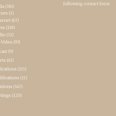
following contact form:
ia
(316)
mes
(1)
ternet
(67)
ess
(118)
dio
(52)
-Video
(93)
cast
(9)
ets
(41)
ications
(115)
ifications
(11)
stions
(347)
tings
(120)