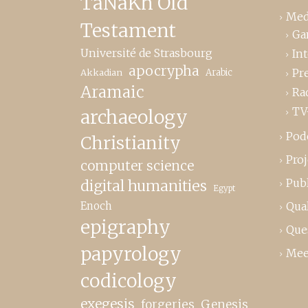
TaNaKh Old
Med
Testament
Ga
Université de Strasbourg
In
apocrypha
Pr
Akkadian
Arabic
Aramaic
Ra
TV
archaeology
Pod
Christianity
Proj
computer science
Publ
digital humanities
Egypt
Enoch
Qual
epigraphy
Que
papyrology
Mee
codicology
exegesis
forgeries
Genesis