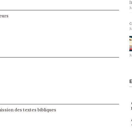
I
J
eurs
c
J
J
E
ssion des textes bibliques