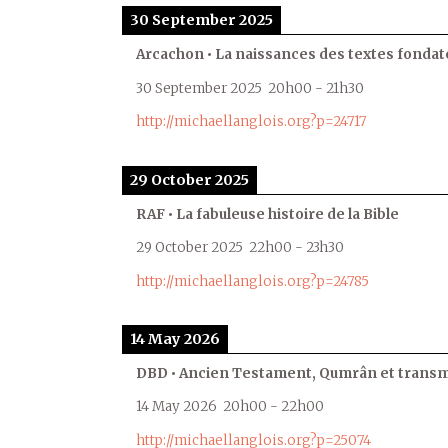
30 September 2025
Arcachon • La naissances des textes fondat
30 September 2025
20h00
-
21h30
http://michaellanglois.org?p=24717
29 October 2025
RAF • La fabuleuse histoire de la Bible
29 October 2025
22h00
-
23h30
http://michaellanglois.org?p=24785
14 May 2026
DBD • Ancien Testament, Qumrân et transmi
14 May 2026
20h00
-
22h00
http://michaellanglois.org?p=25074