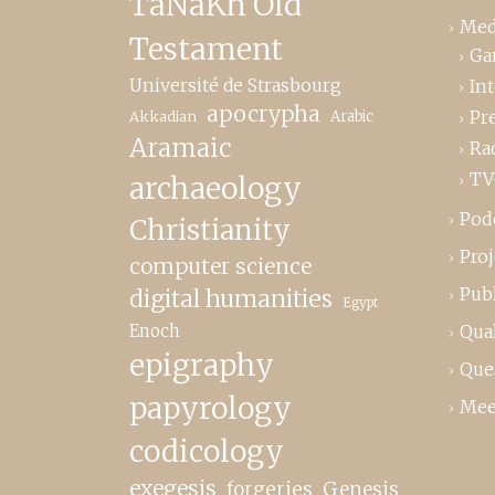
TaNaKh Old
Med
Testament
Ga
Université de Strasbourg
In
apocrypha
Pr
Akkadian
Arabic
Aramaic
Ra
TV
archaeology
Pod
Christianity
Proj
computer science
Publ
digital humanities
Egypt
Enoch
Qual
epigraphy
Que
papyrology
Mee
codicology
exegesis
forgeries
Genesis