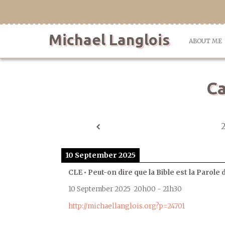
Skip
to
content
Michael Langlois
ABOUT ME
Ca
10 September 2025
CLE • Peut-on dire que la Bible est la Parole 
10 September 2025
20h00
-
21h30
http://michaellanglois.org?p=24701