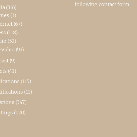
following contact form:
ia
(316)
mes
(1)
ternet
(67)
ess
(118)
dio
(52)
-Video
(93)
cast
(9)
ets
(41)
ications
(115)
ifications
(11)
stions
(347)
tings
(120)