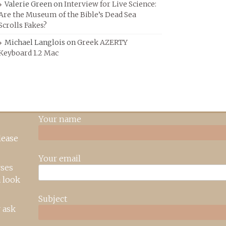
Valerie Green
on
Interview for Live Science:
Are the Museum of the Bible’s Dead Sea
Scrolls Fakes?
Michael Langlois
on
Greek AZERTY
Keyboard 1.2 Mac
Your name
lease
Your email
rses
 look
Subject
 ask