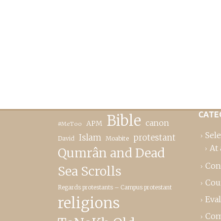
CATE
Bible
canon
APM
#MeToo
Sele
Islam
protestant
David
Moabite
At 
Qumrân and Dead
Con
Sea Scrolls
Cou
Regards protestants – Campus protestant
religions
Eva
Com