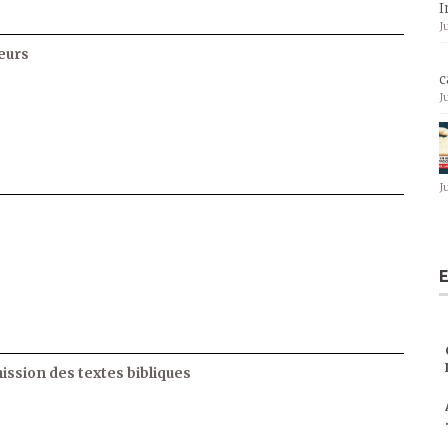
I
J
eurs
c
J
J
E
ssion des textes bibliques