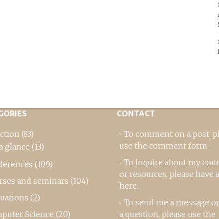
GORIES
CONTACT
ction
(83)
To comment on a post,
p
use the comment form
..
a glance
(13)
To inquire about my cou
ferences
(199)
or resources, please
have a
rses and seminars
(104)
here
.
luations
(2)
To send me a message or
puter Science
(20)
a question, please use the