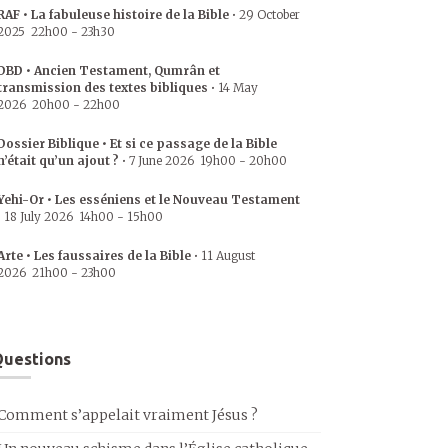
RAF • La fabuleuse histoire de la Bible
•
29 October
2025
22h00
-
23h30
DBD • Ancien Testament, Qumrân et
transmission des textes bibliques
•
14 May
2026
20h00
-
22h00
Dossier Biblique • Et si ce passage de la Bible
n’était qu’un ajout ?
•
7 June 2026
19h00
-
20h00
Yehi-Or • Les esséniens et le Nouveau Testament
•
18 July 2026
14h00
-
15h00
Arte • Les faussaires de la Bible
•
11 August
2026
21h00
-
23h00
uestions
Comment s’appelait vraiment Jésus ?