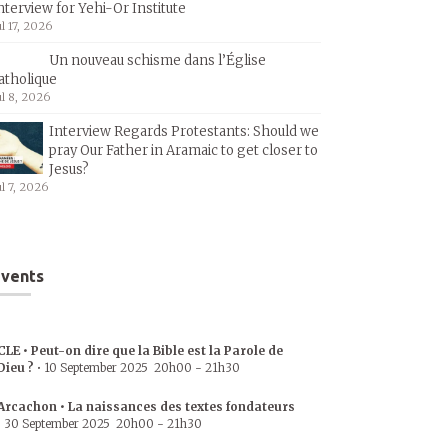
nterview for Yehi-Or Institute
ul 17, 2026
Un nouveau schisme dans l’Église
atholique
ul 8, 2026
Interview Regards Protestants: Should we
pray Our Father in Aramaic to get closer to
Jesus?
ul 7, 2026
vents
CLE • Peut-on dire que la Bible est la Parole de
Dieu ?
•
10 September 2025
20h00
-
21h30
Arcachon • La naissances des textes fondateurs
•
30 September 2025
20h00
-
21h30