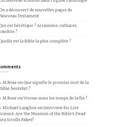
Un nouveau schisme dans l’Église catholique
On a découvert de nouvelles pages du
Nouveau Testament
Qui est hérétique ? Arianisme, cathares,
vaudois ?
Quelle est la Bible la plus complète ?
Comments
M.Rose
on
Que signifie le premier mot de la
Bible, beréshit ?
M.Rose
on
Vivons-nous les temps de la fin ?
Michael Langlois
on
Interview for Live
Science: Are the Museum of the Bible’s Dead
Sea Scrolls Fakes?