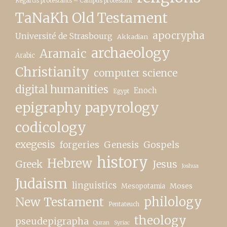
Regards protestants – Campus protestant
TaNaKh Old Testament
apocrypha
Université de Strasbourg
Akkadian
archaeology
Aramaic
Arabic
Christianity
computer science
digital humanities
Enoch
Egypt
epigraphy papyrology
codicology
exegesis
forgeries
Genesis
Gospels
history
Hebrew
Greek
Jesus
Joshua
Judaism
linguistics
Moses
Mesopotamia
New Testament
philology
Pentateuch
theology
pseudepigrapha
Quran
Syriac