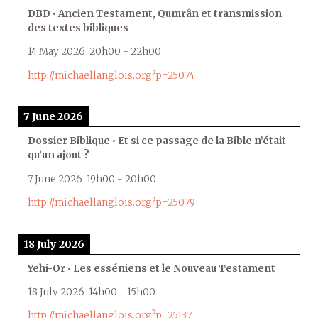
DBD • Ancien Testament, Qumrân et transmission
des textes bibliques
14 May 2026
20h00
-
22h00
http://michaellanglois.org?p=25074
7 June 2026
Dossier Biblique • Et si ce passage de la Bible n’était
qu’un ajout ?
7 June 2026
19h00
-
20h00
http://michaellanglois.org?p=25079
18 July 2026
Yehi-Or • Les esséniens et le Nouveau Testament
18 July 2026
14h00
-
15h00
http://michaellanglois.org?p=25137