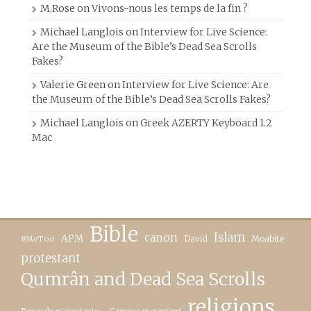
M.Rose
on
Vivons-nous les temps de la fin ?
Michael Langlois
on
Interview for Live Science:
Are the Museum of the Bible’s Dead Sea Scrolls
Fakes?
Valerie Green
on
Interview for Live Science: Are
the Museum of the Bible’s Dead Sea Scrolls Fakes?
Michael Langlois
on
Greek AZERTY Keyboard 1.2
Mac
Bible
canon
Islam
APM
David
Moabite
#MeToo
protestant
Qumrân and Dead Sea Scrolls
religions