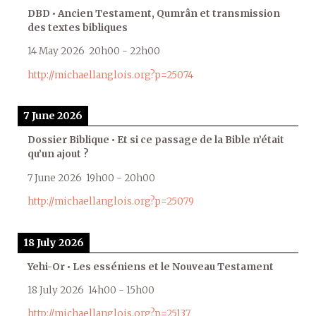
DBD • Ancien Testament, Qumrân et transmission
des textes bibliques
14 May 2026
20h00
-
22h00
http://michaellanglois.org?p=25074
7 June 2026
Dossier Biblique • Et si ce passage de la Bible n’était
qu’un ajout ?
7 June 2026
19h00
-
20h00
http://michaellanglois.org?p=25079
18 July 2026
Yehi-Or • Les esséniens et le Nouveau Testament
18 July 2026
14h00
-
15h00
http://michaellanglois.org?p=25137