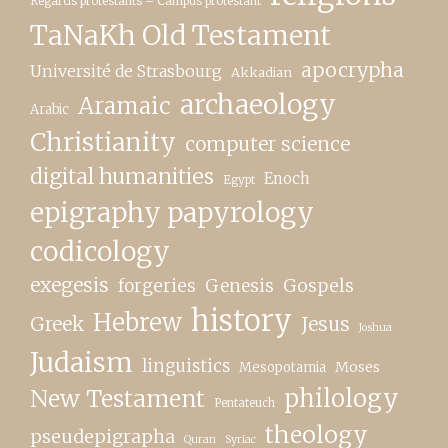
Regards protestants – Campus protestant
TaNaKh Old Testament
apocrypha
Université de Strasbourg
Akkadian
archaeology
Aramaic
Arabic
Christianity
computer science
digital humanities
Enoch
Egypt
epigraphy papyrology
codicology
exegesis
forgeries
Genesis
Gospels
history
Hebrew
Greek
Jesus
Joshua
Judaism
linguistics
Moses
Mesopotamia
New Testament
philology
Pentateuch
theology
pseudepigrapha
Quran
Syriac