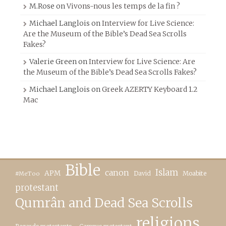
M.Rose
on
Vivons-nous les temps de la fin ?
Michael Langlois
on
Interview for Live Science:
Are the Museum of the Bible’s Dead Sea Scrolls
Fakes?
Valerie Green
on
Interview for Live Science: Are
the Museum of the Bible’s Dead Sea Scrolls Fakes?
Michael Langlois
on
Greek AZERTY Keyboard 1.2
Mac
Bible
canon
Islam
APM
David
Moabite
#MeToo
protestant
Qumrân and Dead Sea Scrolls
religions