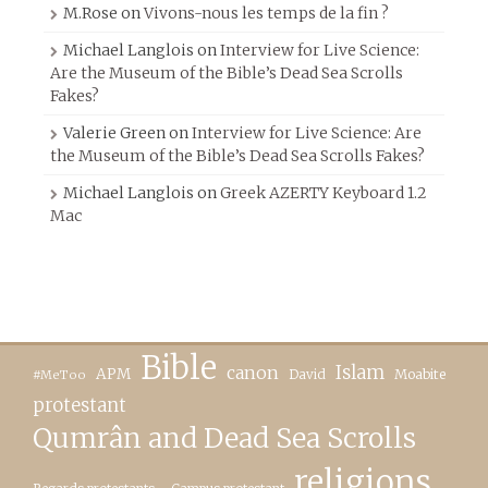
M.Rose
on
Vivons-nous les temps de la fin ?
Michael Langlois
on
Interview for Live Science:
Are the Museum of the Bible’s Dead Sea Scrolls
Fakes?
Valerie Green
on
Interview for Live Science: Are
the Museum of the Bible’s Dead Sea Scrolls Fakes?
Michael Langlois
on
Greek AZERTY Keyboard 1.2
Mac
Bible
canon
Islam
APM
David
Moabite
#MeToo
protestant
Qumrân and Dead Sea Scrolls
religions