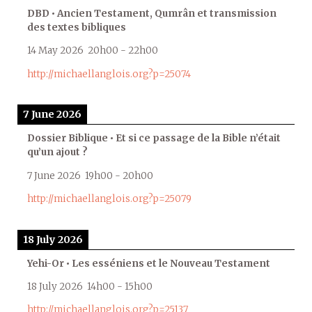
DBD • Ancien Testament, Qumrân et transmission
des textes bibliques
14 May 2026
20h00
-
22h00
http://michaellanglois.org?p=25074
7 June 2026
Dossier Biblique • Et si ce passage de la Bible n’était
qu’un ajout ?
7 June 2026
19h00
-
20h00
http://michaellanglois.org?p=25079
18 July 2026
Yehi-Or • Les esséniens et le Nouveau Testament
18 July 2026
14h00
-
15h00
http://michaellanglois.org?p=25137