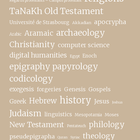
Regards protestants – Campus protestant
TaNaKh Old Testament
apocrypha
Université de Strasbourg
Akkadian
archaeology
Aramaic
Arabic
Christianity
computer science
digital humanities
Enoch
Egypt
epigraphy papyrology
codicology
exegesis
forgeries
Genesis
Gospels
history
Hebrew
Greek
Jesus
Joshua
Judaism
linguistics
Moses
Mesopotamia
New Testament
philology
Pentateuch
theology
pseudepigrapha
Quran
Syriac