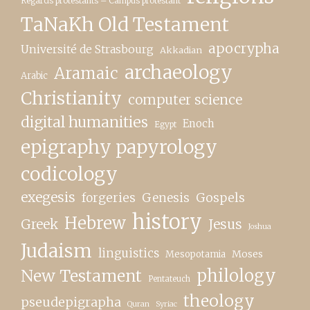
Regards protestants – Campus protestant
TaNaKh Old Testament
apocrypha
Université de Strasbourg
Akkadian
archaeology
Aramaic
Arabic
Christianity
computer science
digital humanities
Enoch
Egypt
epigraphy papyrology
codicology
exegesis
forgeries
Genesis
Gospels
history
Hebrew
Greek
Jesus
Joshua
Judaism
linguistics
Moses
Mesopotamia
New Testament
philology
Pentateuch
theology
pseudepigrapha
Quran
Syriac