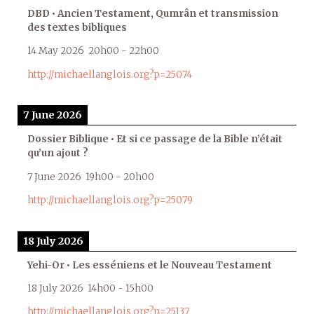
DBD • Ancien Testament, Qumrân et transmission
des textes bibliques
14 May 2026
20h00
-
22h00
http://michaellanglois.org?p=25074
7 June 2026
Dossier Biblique • Et si ce passage de la Bible n’était
qu’un ajout ?
7 June 2026
19h00
-
20h00
http://michaellanglois.org?p=25079
18 July 2026
Yehi-Or • Les esséniens et le Nouveau Testament
18 July 2026
14h00
-
15h00
http://michaellanglois.org?p=25137