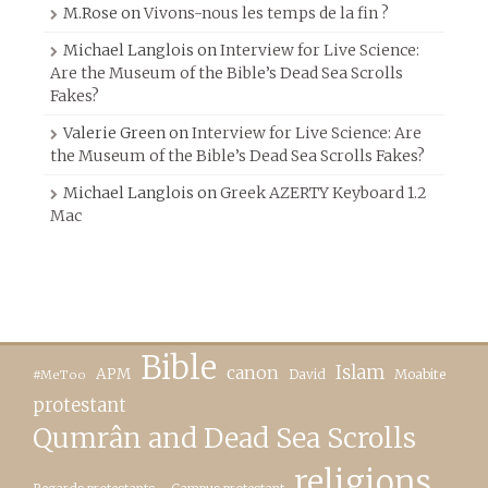
M.Rose
on
Vivons-nous les temps de la fin ?
Michael Langlois
on
Interview for Live Science:
Are the Museum of the Bible’s Dead Sea Scrolls
Fakes?
Valerie Green
on
Interview for Live Science: Are
the Museum of the Bible’s Dead Sea Scrolls Fakes?
Michael Langlois
on
Greek AZERTY Keyboard 1.2
Mac
Bible
canon
Islam
APM
David
Moabite
#MeToo
protestant
Qumrân and Dead Sea Scrolls
religions