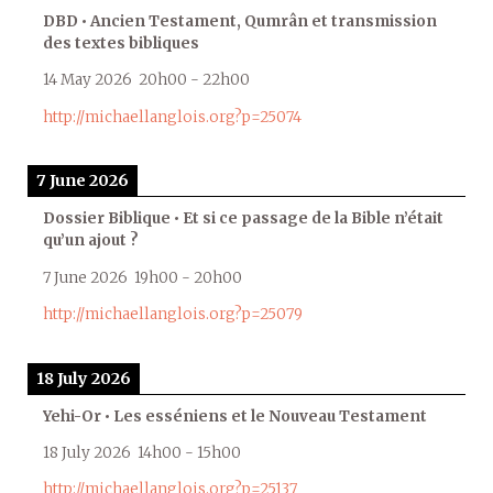
DBD • Ancien Testament, Qumrân et transmission
des textes bibliques
14 May 2026
20h00
-
22h00
http://michaellanglois.org?p=25074
7 June 2026
Dossier Biblique • Et si ce passage de la Bible n’était
qu’un ajout ?
7 June 2026
19h00
-
20h00
http://michaellanglois.org?p=25079
18 July 2026
Yehi-Or • Les esséniens et le Nouveau Testament
18 July 2026
14h00
-
15h00
http://michaellanglois.org?p=25137