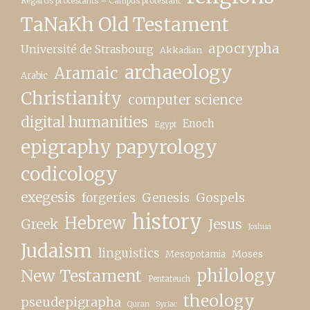
Regards protestants – Campus protestant
TaNaKh Old Testament
apocrypha
Université de Strasbourg
Akkadian
archaeology
Aramaic
Arabic
Christianity
computer science
digital humanities
Enoch
Egypt
epigraphy papyrology
codicology
exegesis
forgeries
Genesis
Gospels
history
Hebrew
Greek
Jesus
Joshua
Judaism
linguistics
Moses
Mesopotamia
New Testament
philology
Pentateuch
theology
pseudepigrapha
Quran
Syriac