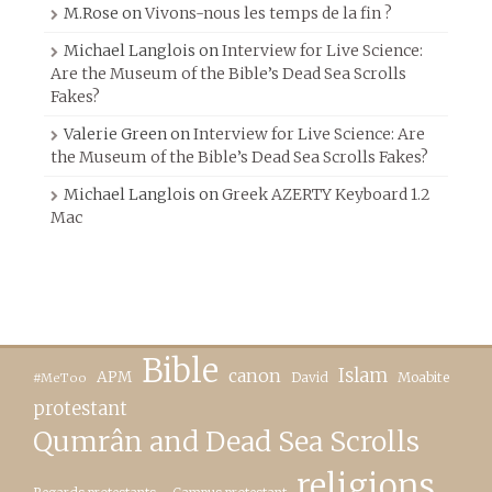
M.Rose
on
Vivons-nous les temps de la fin ?
Michael Langlois
on
Interview for Live Science:
Are the Museum of the Bible’s Dead Sea Scrolls
Fakes?
Valerie Green
on
Interview for Live Science: Are
the Museum of the Bible’s Dead Sea Scrolls Fakes?
Michael Langlois
on
Greek AZERTY Keyboard 1.2
Mac
Bible
canon
Islam
APM
David
Moabite
#MeToo
protestant
Qumrân and Dead Sea Scrolls
religions