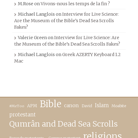
M.Rose
on
Vivons-nous les temps de la fin ?
Michael Langlois
on
Interview for Live Science:
Are the Museum of the Bible’s Dead Sea Scrolls
Fakes?
Valerie Green
on
Interview for Live Science: Are
the Museum of the Bible’s Dead Sea Scrolls Fakes?
Michael Langlois
on
Greek AZERTY Keyboard 1.2
Mac
Bible
canon
Islam
APM
David
Moabite
#MeToo
protestant
Qumrân and Dead Sea Scrolls
religions