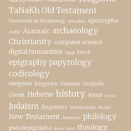
Regards protestants – Campus protestant
TaNaKh Old Testament
apocrypha
Université de Strasbourg
Akkadian
archaeology
Aramaic
Arabic
Christianity
computer science
digital humanities
Enoch
Egypt
epigraphy papyrology
codicology
exegesis
forgeries
Genesis
Gospels
history
Hebrew
Greek
Jesus
Joshua
Judaism
linguistics
Moses
Mesopotamia
New Testament
philology
Pentateuch
theology
pseudepigrapha
Quran
Syriac