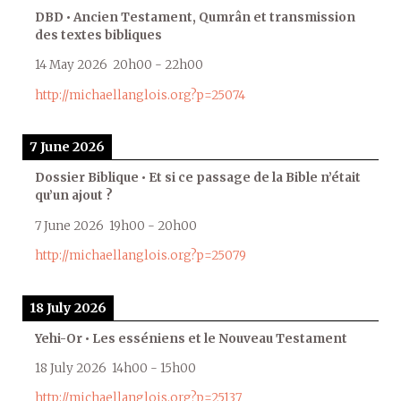
DBD • Ancien Testament, Qumrân et transmission
des textes bibliques
14 May 2026
20h00
-
22h00
http://michaellanglois.org?p=25074
7 June 2026
Dossier Biblique • Et si ce passage de la Bible n’était
qu’un ajout ?
7 June 2026
19h00
-
20h00
http://michaellanglois.org?p=25079
18 July 2026
Yehi-Or • Les esséniens et le Nouveau Testament
18 July 2026
14h00
-
15h00
http://michaellanglois.org?p=25137