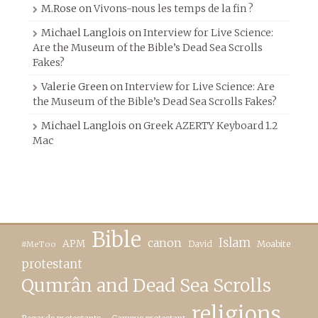
M.Rose
on
Vivons-nous les temps de la fin ?
Michael Langlois
on
Interview for Live Science:
Are the Museum of the Bible’s Dead Sea Scrolls
Fakes?
Valerie Green
on
Interview for Live Science: Are
the Museum of the Bible’s Dead Sea Scrolls Fakes?
Michael Langlois
on
Greek AZERTY Keyboard 1.2
Mac
Bible
canon
Islam
APM
David
Moabite
#MeToo
protestant
Qumrân and Dead Sea Scrolls
religions