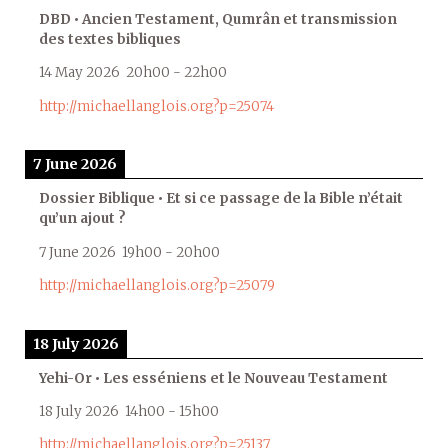
DBD • Ancien Testament, Qumrân et transmission
des textes bibliques
14 May 2026
20h00
-
22h00
http://michaellanglois.org?p=25074
7 June 2026
Dossier Biblique • Et si ce passage de la Bible n’était
qu’un ajout ?
7 June 2026
19h00
-
20h00
http://michaellanglois.org?p=25079
18 July 2026
Yehi-Or • Les esséniens et le Nouveau Testament
18 July 2026
14h00
-
15h00
http://michaellanglois.org?p=25137