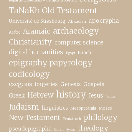
Regards protestants – Campus protestant
TaNaKh Old Testament
apocrypha
Université de Strasbourg
Akkadian
archaeology
Aramaic
Arabic
Christianity
computer science
digital humanities
Enoch
Egypt
epigraphy papyrology
codicology
exegesis
forgeries
Genesis
Gospels
history
Hebrew
Greek
Jesus
Joshua
Judaism
linguistics
Moses
Mesopotamia
New Testament
philology
Pentateuch
theology
pseudepigrapha
Quran
Syriac