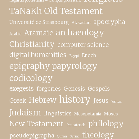
Regards protestants – Campus protestant
TaNaKh Old Testament
apocrypha
Université de Strasbourg
Akkadian
archaeology
Aramaic
Arabic
Christianity
computer science
digital humanities
Enoch
Egypt
epigraphy papyrology
codicology
exegesis
forgeries
Genesis
Gospels
history
Hebrew
Greek
Jesus
Joshua
Judaism
linguistics
Moses
Mesopotamia
New Testament
philology
Pentateuch
theology
pseudepigrapha
Quran
Syriac