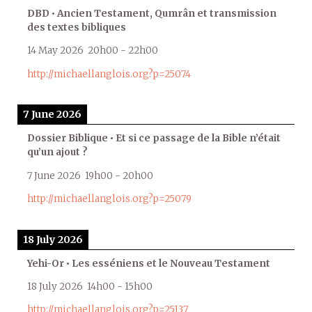
DBD • Ancien Testament, Qumrân et transmission
des textes bibliques
14 May 2026
20h00
-
22h00
http://michaellanglois.org?p=25074
7 June 2026
Dossier Biblique • Et si ce passage de la Bible n’était
qu’un ajout ?
7 June 2026
19h00
-
20h00
http://michaellanglois.org?p=25079
18 July 2026
Yehi-Or • Les esséniens et le Nouveau Testament
18 July 2026
14h00
-
15h00
http://michaellanglois.org?p=25137