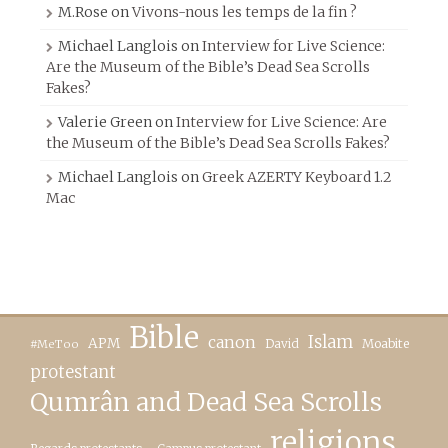
M.Rose
on
Vivons-nous les temps de la fin ?
Michael Langlois
on
Interview for Live Science:
Are the Museum of the Bible’s Dead Sea Scrolls
Fakes?
Valerie Green
on
Interview for Live Science: Are
the Museum of the Bible’s Dead Sea Scrolls Fakes?
Michael Langlois
on
Greek AZERTY Keyboard 1.2
Mac
Bible
canon
Islam
APM
David
Moabite
#MeToo
protestant
Qumrân and Dead Sea Scrolls
religions