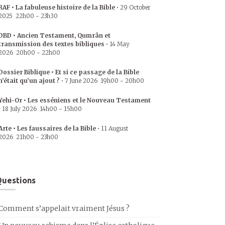
RAF • La fabuleuse histoire de la Bible
•
29 October
2025
22h00
-
23h30
DBD • Ancien Testament, Qumrân et
transmission des textes bibliques
•
14 May
2026
20h00
-
22h00
Dossier Biblique • Et si ce passage de la Bible
n’était qu’un ajout ?
•
7 June 2026
19h00
-
20h00
Yehi-Or • Les esséniens et le Nouveau Testament
•
18 July 2026
14h00
-
15h00
Arte • Les faussaires de la Bible
•
11 August
2026
21h00
-
23h00
uestions
Comment s’appelait vraiment Jésus ?