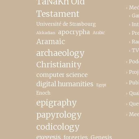
TaNaKh Old
Med
Testament
Ga
Université de Strasbourg
In
apocrypha
Pr
Akkadian
Arabic
Aramaic
Ra
TV
archaeology
Pod
Christianity
Proj
computer science
Publ
digital humanities
Egypt
Enoch
Qual
epigraphy
Que
papyrology
Mee
codicology
exegesis
forgeries
Genesis