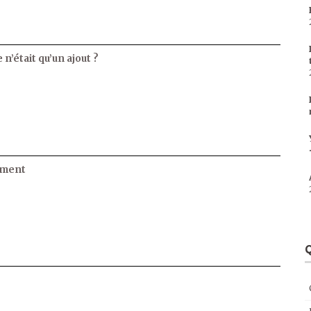
 n’était qu’un ajout ?
ament
Q