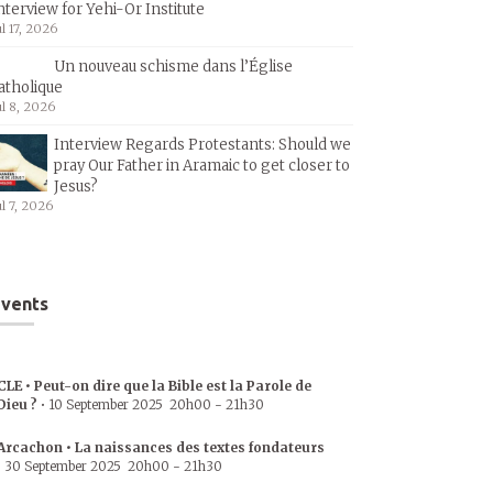
nterview for Yehi-Or Institute
ul 17, 2026
Un nouveau schisme dans l’Église
atholique
ul 8, 2026
Interview Regards Protestants: Should we
pray Our Father in Aramaic to get closer to
Jesus?
ul 7, 2026
vents
CLE • Peut-on dire que la Bible est la Parole de
Dieu ?
•
10 September 2025
20h00
-
21h30
Arcachon • La naissances des textes fondateurs
•
30 September 2025
20h00
-
21h30