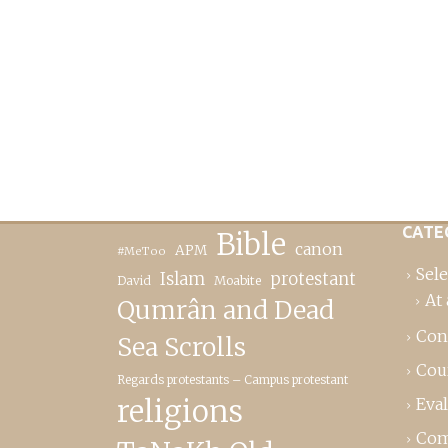
CATE
Bible
canon
APM
#MeToo
Sele
Islam
protestant
David
Moabite
At 
Qumrân and Dead
Con
Sea Scrolls
Cou
Regards protestants – Campus protestant
religions
Eva
Com