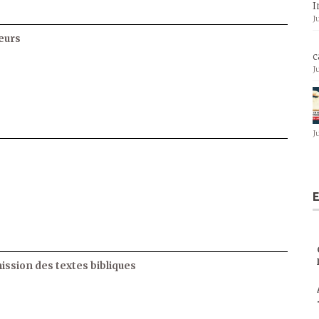
I
J
eurs
c
J
J
E
ssion des textes bibliques