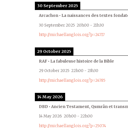
30 September 2025
Arcachon • La naissances des textes fondat
30 September 2025
20h00
-
21h30
http://michaellanglois.org?p=24717
29 October 2025
RAF • La fabuleuse histoire de la Bible
29 October 2025
22h00
-
23h30
http://michaellanglois.org?p=24785
14 May 2026
DBD • Ancien Testament, Qumrân et transmi
14 May 2026
20h00
-
22h00
http://michaellanglois.org?p=25074