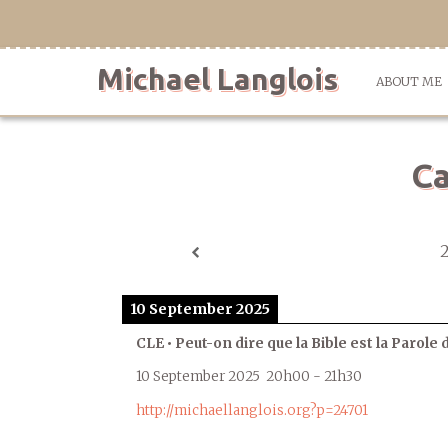
Skip
to
content
Michael Langlois
ABOUT ME
Ca
10 September 2025
CLE • Peut-on dire que la Bible est la Parole 
10 September 2025
20h00
-
21h30
http://michaellanglois.org?p=24701