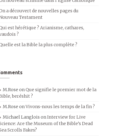
Un nouveau schisme dans l’Église catholique
On a découvert de nouvelles pages du
Nouveau Testament
Qui est hérétique ? Arianisme, cathares,
vaudois ?
Quelle est la Bible la plus complète ?
Comments
M.Rose
on
Que signifie le premier mot de la
Bible, beréshit ?
M.Rose
on
Vivons-nous les temps de la fin ?
Michael Langlois
on
Interview for Live
Science: Are the Museum of the Bible’s Dead
Sea Scrolls Fakes?