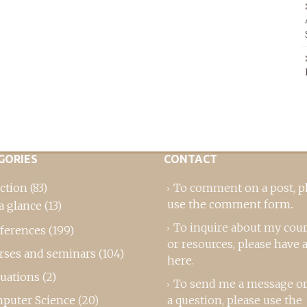
GORIES
CONTACT
ction
(83)
To comment on a post,
p
use the comment form
..
a glance
(13)
To inquire about my cou
ferences
(199)
or resources, please
have a
rses and seminars
(104)
here
.
luations
(2)
To send me a message or
puter Science
(20)
a question, please use the