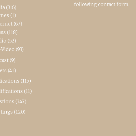
following contact form:
ia
(316)
mes
(1)
ternet
(67)
ess
(118)
dio
(52)
-Video
(93)
cast
(9)
ets
(41)
ications
(115)
ifications
(11)
stions
(347)
tings
(120)