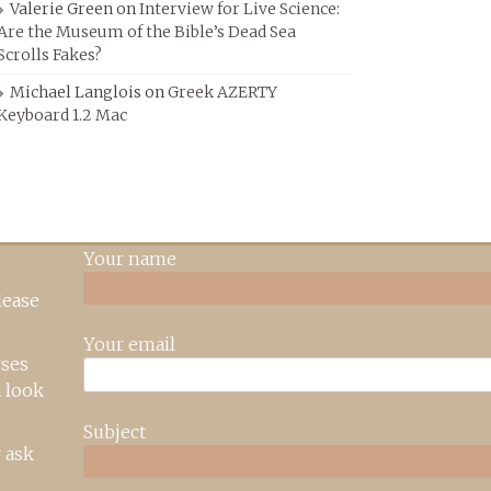
Valerie Green
on
Interview for Live Science:
Are the Museum of the Bible’s Dead Sea
Scrolls Fakes?
Michael Langlois
on
Greek AZERTY
Keyboard 1.2 Mac
Your name
lease
Your email
rses
 look
Subject
 ask