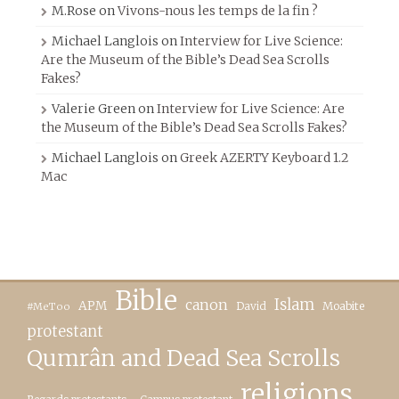
M.Rose
on
Vivons-nous les temps de la fin ?
Michael Langlois
on
Interview for Live Science:
Are the Museum of the Bible’s Dead Sea Scrolls
Fakes?
Valerie Green
on
Interview for Live Science: Are
the Museum of the Bible’s Dead Sea Scrolls Fakes?
Michael Langlois
on
Greek AZERTY Keyboard 1.2
Mac
Bible
canon
Islam
APM
David
Moabite
#MeToo
protestant
Qumrân and Dead Sea Scrolls
religions