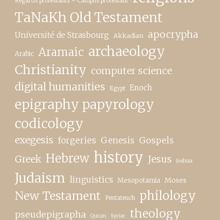
Regards protestants – Campus protestant
TaNaKh Old Testament
apocrypha
Université de Strasbourg
Akkadian
archaeology
Aramaic
Arabic
Christianity
computer science
digital humanities
Enoch
Egypt
epigraphy papyrology
codicology
exegesis
forgeries
Genesis
Gospels
history
Hebrew
Greek
Jesus
Joshua
Judaism
linguistics
Moses
Mesopotamia
New Testament
philology
Pentateuch
theology
pseudepigrapha
Quran
Syriac