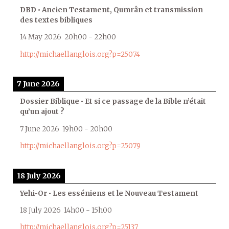
DBD • Ancien Testament, Qumrân et transmission
des textes bibliques
14 May 2026
20h00
-
22h00
http://michaellanglois.org?p=25074
7 June 2026
Dossier Biblique • Et si ce passage de la Bible n’était
qu’un ajout ?
7 June 2026
19h00
-
20h00
http://michaellanglois.org?p=25079
18 July 2026
Yehi-Or • Les esséniens et le Nouveau Testament
18 July 2026
14h00
-
15h00
http://michaellanglois.org?p=25137