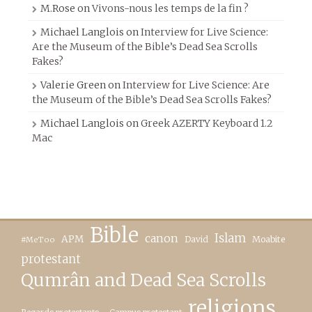
M.Rose
on
Vivons-nous les temps de la fin ?
Michael Langlois
on
Interview for Live Science:
Are the Museum of the Bible’s Dead Sea Scrolls
Fakes?
Valerie Green
on
Interview for Live Science: Are
the Museum of the Bible’s Dead Sea Scrolls Fakes?
Michael Langlois
on
Greek AZERTY Keyboard 1.2
Mac
Bible
canon
Islam
APM
David
Moabite
#MeToo
protestant
Qumrân and Dead Sea Scrolls
religions