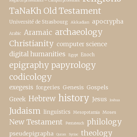
Regards protestants – Campus protestant
TaNaKh Old Testament
apocrypha
Université de Strasbourg
Akkadian
archaeology
Aramaic
Arabic
Christianity
computer science
digital humanities
Enoch
Egypt
epigraphy papyrology
codicology
exegesis
forgeries
Genesis
Gospels
history
Hebrew
Greek
Jesus
Joshua
Judaism
linguistics
Moses
Mesopotamia
New Testament
philology
Pentateuch
theology
pseudepigrapha
Quran
Syriac