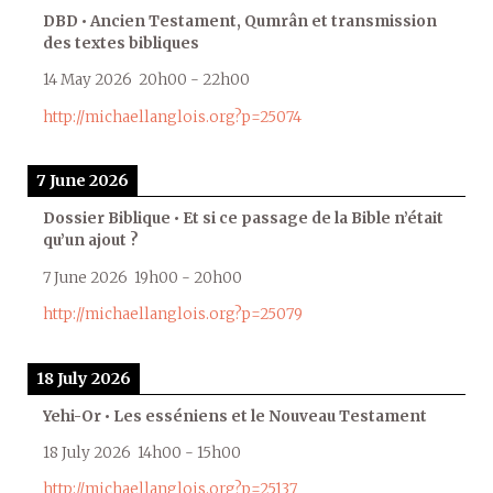
DBD • Ancien Testament, Qumrân et transmission
des textes bibliques
14 May 2026
20h00
-
22h00
http://michaellanglois.org?p=25074
7 June 2026
Dossier Biblique • Et si ce passage de la Bible n’était
qu’un ajout ?
7 June 2026
19h00
-
20h00
http://michaellanglois.org?p=25079
18 July 2026
Yehi-Or • Les esséniens et le Nouveau Testament
18 July 2026
14h00
-
15h00
http://michaellanglois.org?p=25137