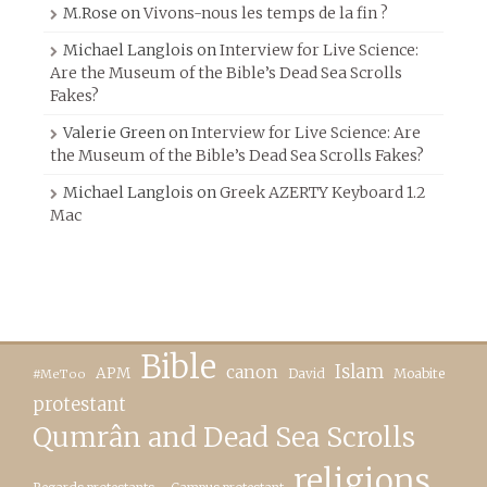
M.Rose
on
Vivons-nous les temps de la fin ?
Michael Langlois
on
Interview for Live Science:
Are the Museum of the Bible’s Dead Sea Scrolls
Fakes?
Valerie Green
on
Interview for Live Science: Are
the Museum of the Bible’s Dead Sea Scrolls Fakes?
Michael Langlois
on
Greek AZERTY Keyboard 1.2
Mac
Bible
canon
Islam
APM
David
Moabite
#MeToo
protestant
Qumrân and Dead Sea Scrolls
religions