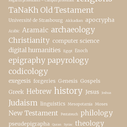
Regards protestants – Campus protestant
TaNaKh Old Testament
apocrypha
Université de Strasbourg
Akkadian
archaeology
Aramaic
Arabic
Christianity
computer science
digital humanities
Enoch
Egypt
epigraphy papyrology
codicology
exegesis
forgeries
Genesis
Gospels
history
Hebrew
Greek
Jesus
Joshua
Judaism
linguistics
Moses
Mesopotamia
New Testament
philology
Pentateuch
theology
pseudepigrapha
Quran
Syriac