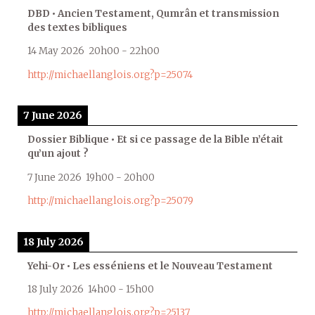
DBD • Ancien Testament, Qumrân et transmission
des textes bibliques
14 May 2026
20h00
-
22h00
http://michaellanglois.org?p=25074
7 June 2026
Dossier Biblique • Et si ce passage de la Bible n’était
qu’un ajout ?
7 June 2026
19h00
-
20h00
http://michaellanglois.org?p=25079
18 July 2026
Yehi-Or • Les esséniens et le Nouveau Testament
18 July 2026
14h00
-
15h00
http://michaellanglois.org?p=25137