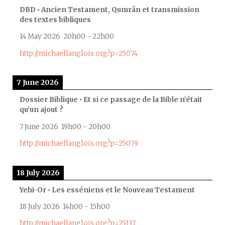
DBD • Ancien Testament, Qumrân et transmission
des textes bibliques
14 May 2026
20h00
-
22h00
http://michaellanglois.org?p=25074
7 June 2026
Dossier Biblique • Et si ce passage de la Bible n’était
qu’un ajout ?
7 June 2026
19h00
-
20h00
http://michaellanglois.org?p=25079
18 July 2026
Yehi-Or • Les esséniens et le Nouveau Testament
18 July 2026
14h00
-
15h00
http://michaellanglois.org?p=25137