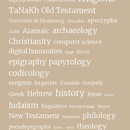
Regards protestants – Campus protestant
TaNaKh Old Testament
apocrypha
Université de Strasbourg
Akkadian
archaeology
Aramaic
Arabic
Christianity
computer science
digital humanities
Enoch
Egypt
epigraphy papyrology
codicology
exegesis
forgeries
Genesis
Gospels
history
Hebrew
Greek
Jesus
Joshua
Judaism
linguistics
Moses
Mesopotamia
New Testament
philology
Pentateuch
theology
pseudepigrapha
Quran
Syriac