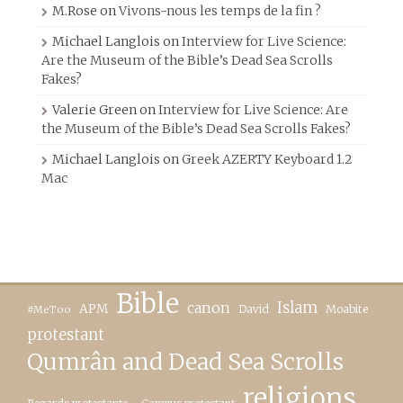
M.Rose
on
Vivons-nous les temps de la fin ?
Michael Langlois
on
Interview for Live Science:
Are the Museum of the Bible’s Dead Sea Scrolls
Fakes?
Valerie Green
on
Interview for Live Science: Are
the Museum of the Bible’s Dead Sea Scrolls Fakes?
Michael Langlois
on
Greek AZERTY Keyboard 1.2
Mac
Bible
canon
Islam
APM
David
Moabite
#MeToo
protestant
Qumrân and Dead Sea Scrolls
religions