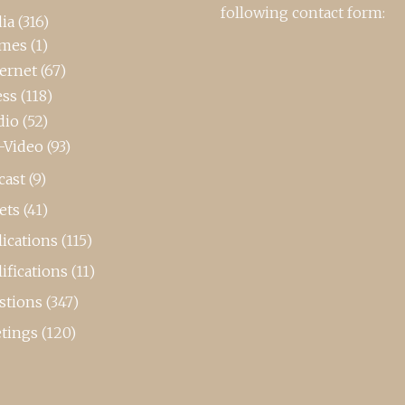
following contact form:
ia
(316)
mes
(1)
ternet
(67)
ess
(118)
dio
(52)
-Video
(93)
cast
(9)
ets
(41)
ications
(115)
ifications
(11)
stions
(347)
tings
(120)