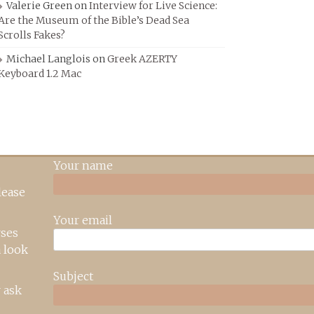
Valerie Green
on
Interview for Live Science:
Are the Museum of the Bible’s Dead Sea
Scrolls Fakes?
Michael Langlois
on
Greek AZERTY
Keyboard 1.2 Mac
Your name
lease
Your email
rses
 look
Subject
 ask