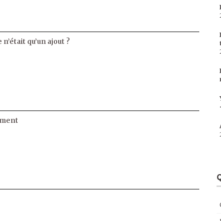
 n’était qu’un ajout ?
ament
Q