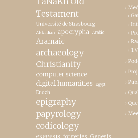
TaNaKh Old
Med
Testament
Ga
Université de Strasbourg
In
apocrypha
Pr
Akkadian
Arabic
Aramaic
Ra
TV
archaeology
Pod
Christianity
Proj
computer science
Publ
digital humanities
Egypt
Enoch
Qual
epigraphy
Que
papyrology
Mee
codicology
exegesis
forgeries
Genesis