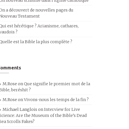
Un nouveau schisme dans l’Église catholique
On a découvert de nouvelles pages du
Nouveau Testament
Qui est hérétique ? Arianisme, cathares,
vaudois ?
Quelle est la Bible la plus complète ?
Comments
M.Rose
on
Que signifie le premier mot de la
Bible, beréshit ?
M.Rose
on
Vivons-nous les temps de la fin ?
Michael Langlois
on
Interview for Live
Science: Are the Museum of the Bible’s Dead
Sea Scrolls Fakes?