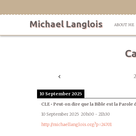
Skip
to
content
Michael Langlois
ABOUT ME
Ca
10 September 2025
CLE • Peut-on dire que la Bible est la Parole 
10 September 2025
20h00
-
21h30
http://michaellanglois.org?p=24701