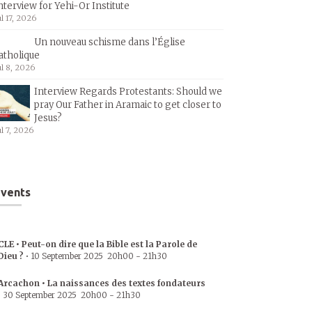
nterview for Yehi-Or Institute
ul 17, 2026
Un nouveau schisme dans l’Église
atholique
ul 8, 2026
Interview Regards Protestants: Should we
pray Our Father in Aramaic to get closer to
Jesus?
ul 7, 2026
vents
CLE • Peut-on dire que la Bible est la Parole de
Dieu ?
•
10 September 2025
20h00
-
21h30
Arcachon • La naissances des textes fondateurs
•
30 September 2025
20h00
-
21h30