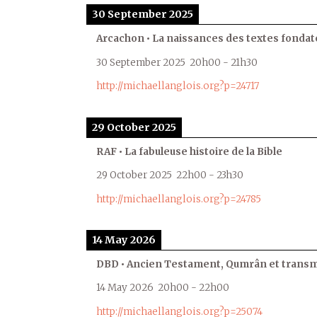
30 September 2025
Arcachon • La naissances des textes fondat
30 September 2025
20h00
-
21h30
http://michaellanglois.org?p=24717
29 October 2025
RAF • La fabuleuse histoire de la Bible
29 October 2025
22h00
-
23h30
http://michaellanglois.org?p=24785
14 May 2026
DBD • Ancien Testament, Qumrân et transmi
14 May 2026
20h00
-
22h00
http://michaellanglois.org?p=25074