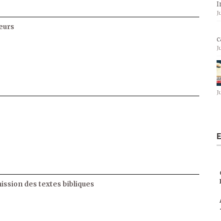
I
J
eurs
c
J
J
E
ssion des textes bibliques