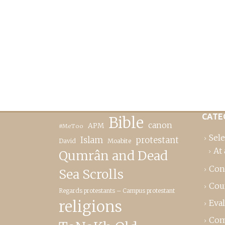
CATE
Bible
canon
APM
#MeToo
Sele
Islam
protestant
David
Moabite
At 
Qumrân and Dead
Con
Sea Scrolls
Cou
Regards protestants – Campus protestant
religions
Eva
Com