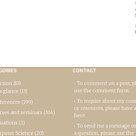
GORIES
CONTACT
ction
(83)
To comment on a post,
p
use the comment form
..
a glance
(13)
To inquire about my cou
ferences
(199)
or resources, please
have a
rses and seminars
(104)
here
.
luations
(2)
To send me a message or
puter Science
(20)
a question, please use the