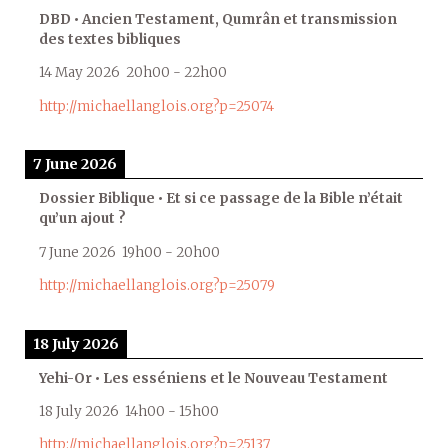
DBD • Ancien Testament, Qumrân et transmission
des textes bibliques
14 May 2026
20h00
-
22h00
http://michaellanglois.org?p=25074
7 June 2026
Dossier Biblique • Et si ce passage de la Bible n’était
qu’un ajout ?
7 June 2026
19h00
-
20h00
http://michaellanglois.org?p=25079
18 July 2026
Yehi-Or • Les esséniens et le Nouveau Testament
18 July 2026
14h00
-
15h00
http://michaellanglois.org?p=25137