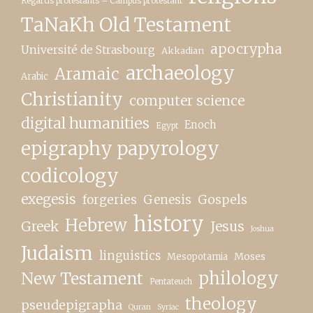
Regards protestants – Campus protestant
TaNaKh Old Testament
apocrypha
Université de Strasbourg
Akkadian
archaeology
Aramaic
Arabic
Christianity
computer science
digital humanities
Enoch
Egypt
epigraphy papyrology
codicology
exegesis
forgeries
Genesis
Gospels
history
Hebrew
Greek
Jesus
Joshua
Judaism
linguistics
Moses
Mesopotamia
New Testament
philology
Pentateuch
theology
pseudepigrapha
Quran
Syriac