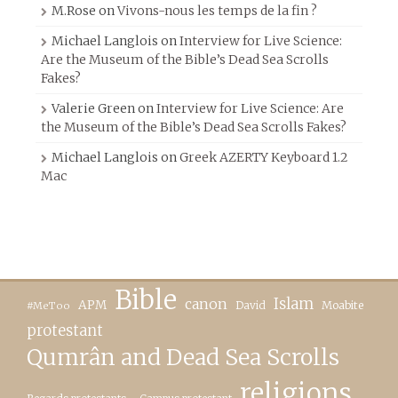
M.Rose
on
Vivons-nous les temps de la fin ?
Michael Langlois
on
Interview for Live Science:
Are the Museum of the Bible’s Dead Sea Scrolls
Fakes?
Valerie Green
on
Interview for Live Science: Are
the Museum of the Bible’s Dead Sea Scrolls Fakes?
Michael Langlois
on
Greek AZERTY Keyboard 1.2
Mac
Bible
canon
Islam
APM
David
Moabite
#MeToo
protestant
Qumrân and Dead Sea Scrolls
religions