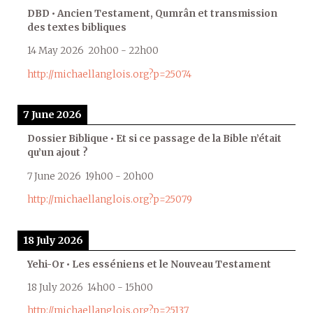
DBD • Ancien Testament, Qumrân et transmission
des textes bibliques
14 May 2026
20h00
-
22h00
http://michaellanglois.org?p=25074
7 June 2026
Dossier Biblique • Et si ce passage de la Bible n’était
qu’un ajout ?
7 June 2026
19h00
-
20h00
http://michaellanglois.org?p=25079
18 July 2026
Yehi-Or • Les esséniens et le Nouveau Testament
18 July 2026
14h00
-
15h00
http://michaellanglois.org?p=25137