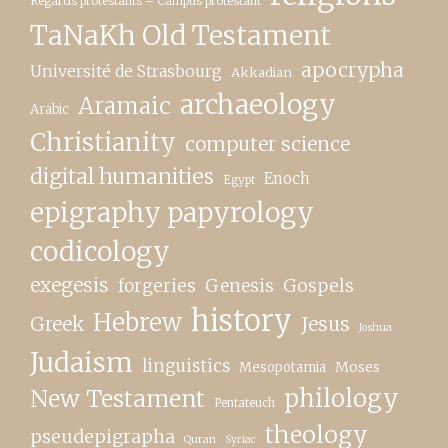
Regards protestants – Campus protestant
TaNaKh Old Testament
apocrypha
Université de Strasbourg
Akkadian
archaeology
Aramaic
Arabic
Christianity
computer science
digital humanities
Enoch
Egypt
epigraphy papyrology
codicology
exegesis
forgeries
Genesis
Gospels
history
Hebrew
Greek
Jesus
Joshua
Judaism
linguistics
Moses
Mesopotamia
New Testament
philology
Pentateuch
theology
pseudepigrapha
Quran
Syriac