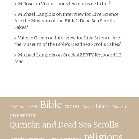
M.Rose
on
Vivons-nous les temps de la fin ?
Michael Langlois
on
Interview for Live Science:
Are the Museum of the Bible’s Dead Sea Scrolls
Fakes?
Valerie Green
on
Interview for Live Science: Are
the Museum of the Bible’s Dead Sea Scrolls Fakes?
Michael Langlois
on
Greek AZERTY Keyboard 1.2
Mac
Bible
canon
Islam
APM
David
Moabite
#MeToo
protestant
Qumrân and Dead Sea Scrolls
religions