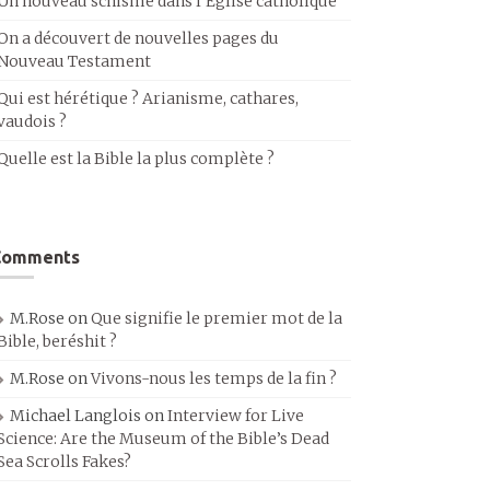
Un nouveau schisme dans l’Église catholique
On a découvert de nouvelles pages du
Nouveau Testament
Qui est hérétique ? Arianisme, cathares,
vaudois ?
Quelle est la Bible la plus complète ?
Comments
M.Rose
on
Que signifie le premier mot de la
Bible, beréshit ?
M.Rose
on
Vivons-nous les temps de la fin ?
Michael Langlois
on
Interview for Live
Science: Are the Museum of the Bible’s Dead
Sea Scrolls Fakes?