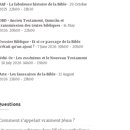
RAF • La fabuleuse histoire de la Bible
•
29 October
2025
22h00
-
23h30
DBD • Ancien Testament, Qumrân et
transmission des textes bibliques
•
14 May
2026
20h00
-
22h00
Dossier Biblique • Et si ce passage de la Bible
n’était qu’un ajout ?
•
7 June 2026
19h00
-
20h00
Yehi-Or • Les esséniens et le Nouveau Testament
•
18 July 2026
14h00
-
15h00
Arte • Les faussaires de la Bible
•
11 August
2026
21h00
-
23h00
uestions
Comment s’appelait vraiment Jésus ?