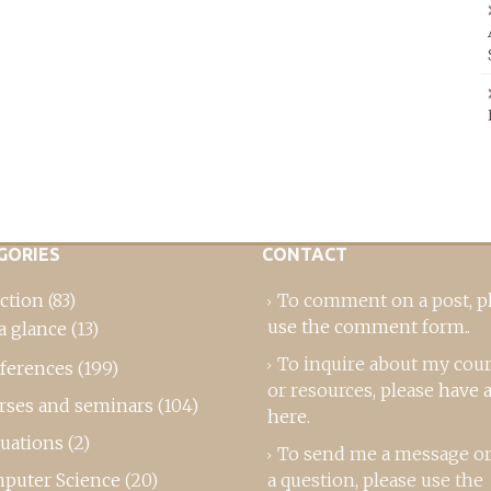
GORIES
CONTACT
ction
(83)
To comment on a post,
p
use the comment form
..
a glance
(13)
To inquire about my cou
ferences
(199)
or resources, please
have a
rses and seminars
(104)
here
.
luations
(2)
To send me a message or
puter Science
(20)
a question, please use the