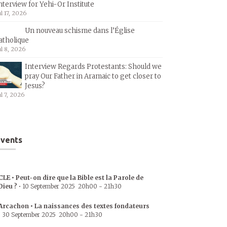
nterview for Yehi-Or Institute
ul 17, 2026
Un nouveau schisme dans l’Église
atholique
ul 8, 2026
Interview Regards Protestants: Should we
pray Our Father in Aramaic to get closer to
Jesus?
ul 7, 2026
vents
CLE • Peut-on dire que la Bible est la Parole de
Dieu ?
•
10 September 2025
20h00
-
21h30
Arcachon • La naissances des textes fondateurs
•
30 September 2025
20h00
-
21h30