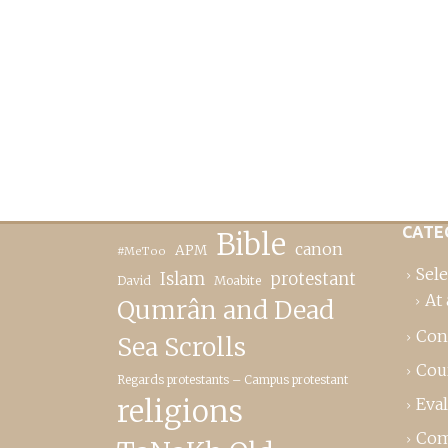
CATE
Bible
canon
APM
#MeToo
Sele
Islam
protestant
David
Moabite
At 
Qumrân and Dead
Con
Sea Scrolls
Cou
Regards protestants – Campus protestant
religions
Eva
Com