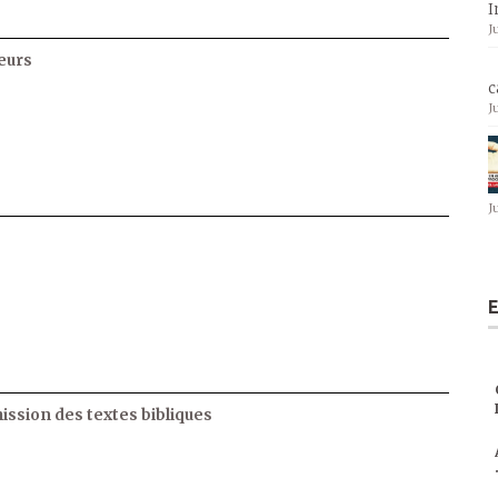
I
J
eurs
c
J
J
E
ssion des textes bibliques