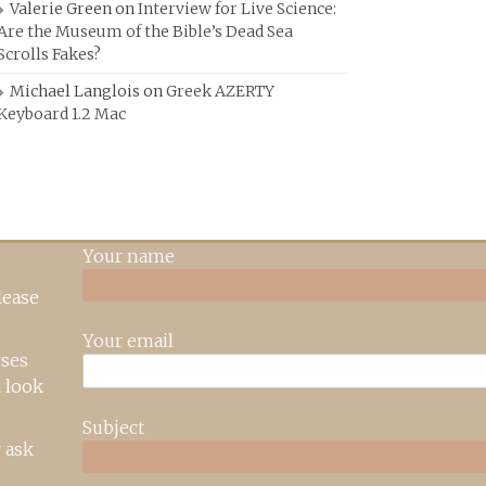
Valerie Green
on
Interview for Live Science:
Are the Museum of the Bible’s Dead Sea
Scrolls Fakes?
Michael Langlois
on
Greek AZERTY
Keyboard 1.2 Mac
Your name
lease
Your email
rses
 look
Subject
 ask