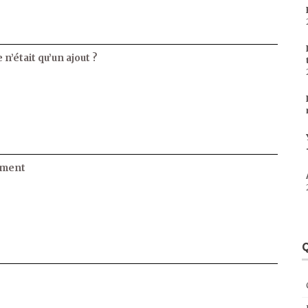
 n’était qu’un ajout ?
ament
Q