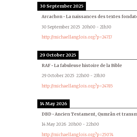
30 September 2025
Arcachon • La naissances des textes fondat
30 September 2025
20h00
-
21h30
http://michaellanglois.org?p=24717
29 October 2025
RAF • La fabuleuse histoire de la Bible
29 October 2025
22h00
-
23h30
http://michaellanglois.org?p=24785
14 May 2026
DBD • Ancien Testament, Qumrân et transmi
14 May 2026
20h00
-
22h00
http://michaellanglois.org?p=25074