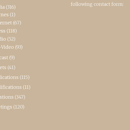
following contact form:
ia
(316)
mes
(1)
ternet
(67)
ess
(118)
dio
(52)
-Video
(93)
cast
(9)
ets
(41)
ications
(115)
ifications
(11)
stions
(347)
tings
(120)