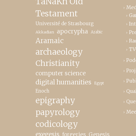
TaNaKh Old
Med
Testament
Ga
Université de Strasbourg
In
apocrypha
Pr
Akkadian
Arabic
Aramaic
Ra
TV
archaeology
Pod
Christianity
Proj
computer science
Publ
digital humanities
Egypt
Enoch
Qual
epigraphy
Que
papyrology
Mee
codicology
exegesis
forgeries
Genesis