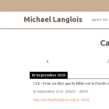
Skip
to
content
Michael Langlois
ABOUT ME
Ca
10 September 2025
CLE • Peut-on dire que la Bible est la Parole 
10 September 2025
20h00
-
21h30
http://michaellanglois.org?p=24701